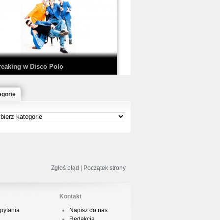
EDE & SIR MICH - KICKDOWN /
ISCO NOIR
reaking w Disco Polo
egorie
łoń & Dope D.O.D. - Makeem Bleed |
rod. Chubeats, Scratch:…
reaking na Olimpiadzie w Paryżu
024 - Najciekawsze komentarze
Zgłoś błąd
|
Początek strony
Kontakt
pytania
Napisz do nas
risBo - Cienie
Redakcja