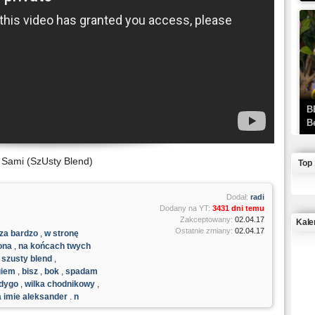
B
B
 Sami (SzUsty Blend)
Top
Dodał:
radi
Dodany na YT:
3431 dni temu
Zakceptowany:
02.04.17
Kale
Ostatnie zmiany:
02.04.17
za bardzo
,
w stronę
ona
,
na końcach twych
J
,
szusty blend
,
giem
,
bisz
,
bok
,
spadam
ndygo
,
wilka chodnikowy
,
 imię aleksander
,
n