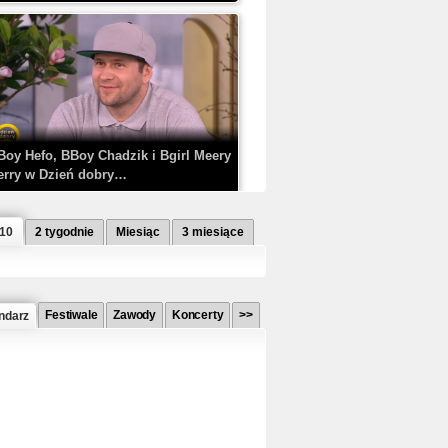
Boy Hefo, BBoy Chadzik i Bgirl Meery
erry w Dzień dobry…
 10
2 tygodnie
Miesiąc
3 miesiące
Festiwale
Zawody
Koncerty
>>
ndarz
etlagz ft. PRO8L3M - Mieć i nie mieć