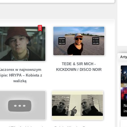
R
N
Art
TEDE & SIR MICH -
Kaczorex w najnowszym
KICKDOWN / DISCO NOIR
lipie: HRYPA – Kobieta z
K
walizką
–
N
i