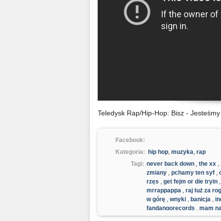
Teledysk Rap/Hip-Hop: Bisz - Jesteśmy
Facebook:
Kategoria:
hip hop
,
muzyka
,
rap
Tagi:
never back down
,
the xx
,
zmiany
,
pchamy ten syf
,
rzęs
,
get fejm or die tryin
mrrappappa
,
raj tuż za ro
w górę
,
wnyki
,
banicja
,
i
fandangorecords
,
mam na