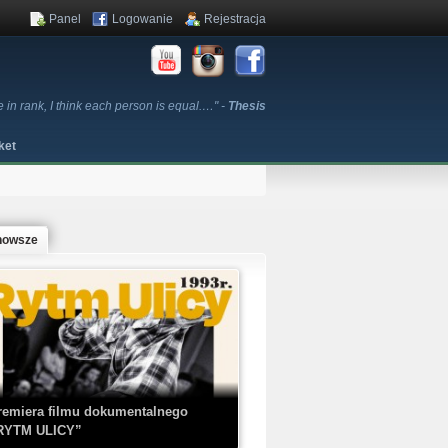
Panel
Logowanie
Rejestracja
e in rank, I think each person is equal.…" -
Thesis
ket
nowsze
remiera filmu dokumentalnego
RYTM ULICY”