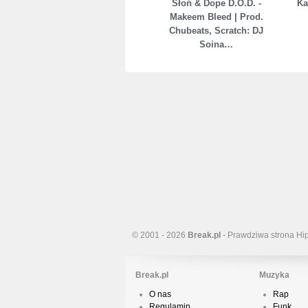
Słoń & Dope D.O.D. -
Ka
Makeem Bleed | Prod.
Chubeats, Scratch: DJ
Soina…
© 2001 - 2026
Break.pl
- Prawdziwa strona Hi
Break.pl
Muzyka
O nas
Rap
Regulamin
Funk