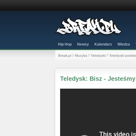
Hip Hop
Newsy
Kalendarz
Wiedza
Break.pl
Muzyka
Teledyski
Teledyski polski
Teledysk: Bisz - Jesteśmy