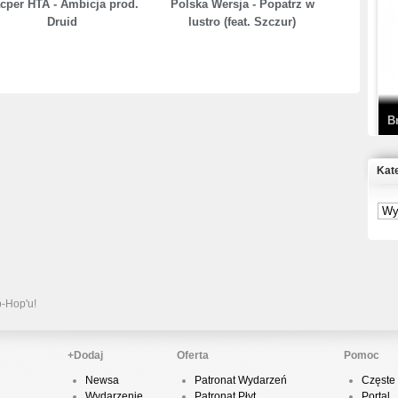
cper HTA - Ambicja prod.
Polska Wersja - Popatrz w
Druid
lustro (feat. Szczur)
T
D
B
Kat
S
P
B
2
p-Hop'u!
+Dodaj
Oferta
Pomoc
Newsa
Patronat Wydarzeń
Częste 
K
Wydarzenie
Patronat Płyt
Portal