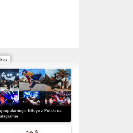
ed Bull Bc One Cypher Poland 2020 w
owym Wydaniu!
ykuły
aczorex w najnowszym klipie: HRYPA
 Kobieta z walizką
ajpopularniejsi BBoye z Polski na
nstagramie