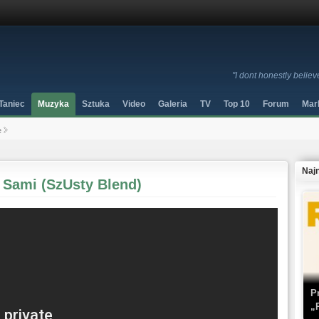
"I dont honestly believ
Taniec
Muzyka
Sztuka
Video
Galeria
TV
Top 10
Forum
Mar
e
Naj
 Sami (SzUsty Blend)
P
„