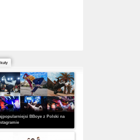
ed Bull Bc One Cypher Poland 2020 w
owym Wydaniu!
ykuły
aczorex w najnowszym klipie: HRYPA
 Kobieta z walizką
ajpopularniejsi BBoye z Polski na
nstagramie