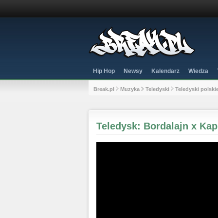
Hip Hop
Newsy
Kalendarz
Wiedza
Break.pl
Muzyka
Teledyski
Teledyski polski
Teledysk: Bordalajn x Kapp