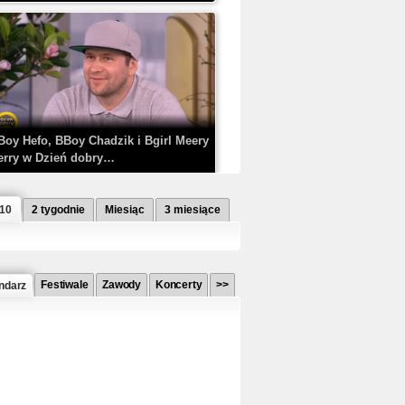
Boy Hefo, BBoy Chadzik i Bgirl Meery
erry w Dzień dobry…
 10
2 tygodnie
Miesiąc
3 miesiące
Festiwale
Zawody
Koncerty
>>
ndarz
etlagz ft. PRO8L3M - Mieć i nie mieć