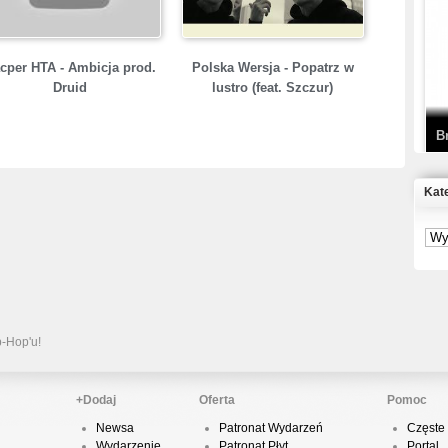
T
D
cper HTA - Ambicja prod.
Polska Wersja - Popatrz w
Druid
lustro (feat. Szczur)
B
Kat
S
P
B
2
p-Hop'u!
+Dodaj
Oferta
Pomoc
Newsa
Patronat Wydarzeń
Częste 
K
Wydarzenie
Patronat Płyt
Portal