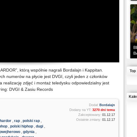
B
B
HARDOR", którą wspólnie nagrali Bordalajn i Kappitan.
Top
ch numerów na płycie jest DVGI, czyli jeden z członków
realizację zdjęć i montaż teledysku odpowiedzialny jest
ering: DVGI & Zasiu Records
Kale
Dodał:
Bordalajn
Dodany na YT:
3270 dni temu
J
Zakceptowany:
01.12.17
Ostatnie zmiany:
01.12.17
hardor
,
rap
,
polski rap
,
phop
,
polski hiphop
,
dugi
,
pwejherowo
,
gdynia
,