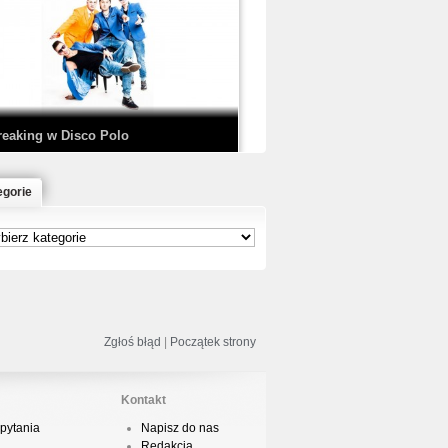
EDE & SIR MICH - KICKDOWN /
ISCO NOIR
reaking w Disco Polo
egorie
łoń & Dope D.O.D. - Makeem Bleed |
rod. Chubeats, Scratch:…
reaking na Olimpiadzie w Paryżu
024 - Najciekawsze komentarze
Zgłoś błąd
|
Początek strony
Kontakt
pytania
Napisz do nas
risBo - Cienie
Redakcja