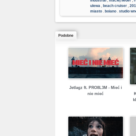
industrial
,
maciej lieder
,
r
ulewa
,
beach cruiser
,
201
miasto
,
bojano
,
studio w
Podobne
Jetlagz ft. PRO8L3M - Mieć i
nie mieć
k