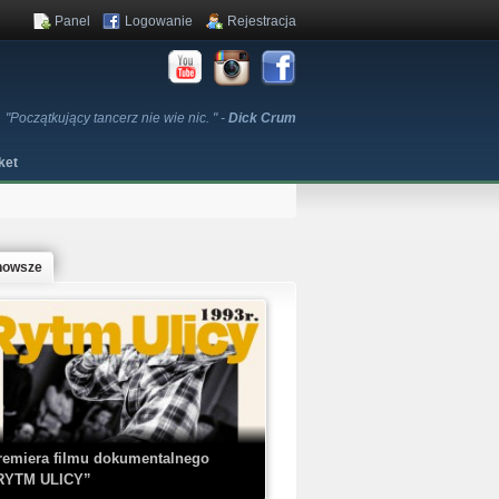
Panel
Logowanie
Rejestracja
"Początkujący tancerz nie wie nic. " -
Dick Crum
ket
nowsze
remiera filmu dokumentalnego
RYTM ULICY”