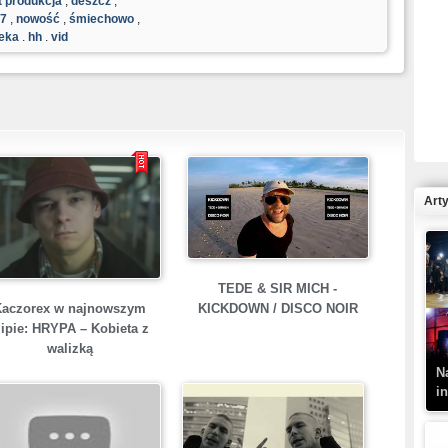
t produkcja
,
deszcz
,
7
,
nowość
,
śmiechowo
,
nęka
,
hh
,
vid
R
N
Art
K
TEDE & SIR MICH -
–
Kaczorex w najnowszym
KICKDOWN / DISCO NOIR
lipie: HRYPA – Kobieta z
walizką
N
i