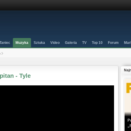
Taniec
Muzyka
Sztuka
Video
Galeria
TV
Top 10
Forum
Mar
e
Naj
itan - Tyle
P
„