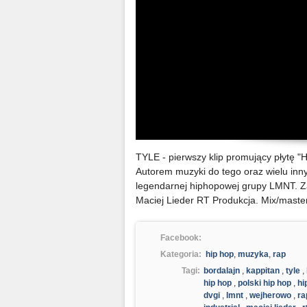
TYLE - pierwszy klip promujący płytę "
Autorem muzyki do tego oraz wielu inny
legendarnej hiphopowej grupy LMNT. Za 
Maciej Lieder RT Produkcja. Mix/mast
Facebook:
Kategoria:
hip hop
,
muzyka
,
rap
Tagi:
bordalajn
,
kappitan
,
tyle
,
hip hop
,
polski hip hop
,
hi
dvgi
,
lmnt
,
wejherowo
,
ra