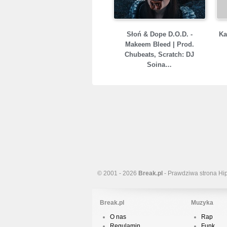
Słoń & Dope D.O.D. -
Ka
Makeem Bleed | Prod.
Chubeats, Scratch: DJ
Soina…
© 2001 - 2026
Break.pl
- Prawdziwa strona Hi
Break.pl
Muzyka
O nas
Rap
Regulamin
Funk