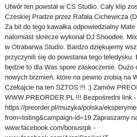
Utwór ten powstał w CS Studio. Cały klip zo
Czeskiej Pradze przez Rafała Cichewicza 
Za bit do tego kawałka odpowiedzialny Ma
natomiast skrecze wykonał DJ Shoodee. Mix
w Otrabarwa Studio. Bardzo dziękujemy wszy
przyczynili się do powstania tego teledys
będzie to dla Was spore zaskoczenie. Dużo 
nowych brzmień, które na pewno zrobią na 
Czekajcie na ten SZTOS !!! :) Zamów PR
WWW.PREORDER.PL !!! Bezpośredni link -
https://preorder.pl/muzyka/polska/eksperymen
from=listing&campaign-id=19 Zapraszamy na
www.facebook.com/bonusrpk -