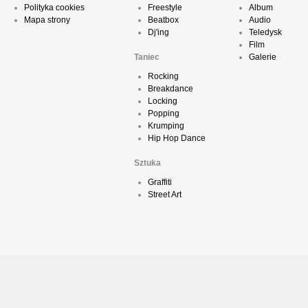
Polityka cookies
Freestyle
Album
Mapa strony
Beatbox
Audio
Dj'ing
Teledysk
Film
Taniec
Galerie
Rocking
Breakdance
Locking
Popping
Krumping
Hip Hop Dance
Sztuka
Graffiti
Street Art