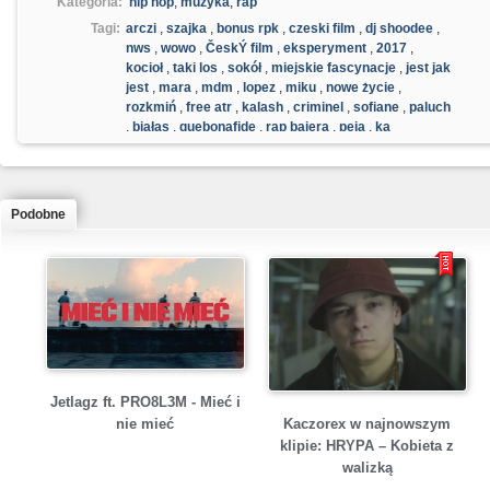
Kategoria:
hip hop
,
muzyka
,
rap
Tagi:
arczi
,
szajka
,
bonus rpk
,
czeski film
,
dj shoodee
,
nws
,
wowo
,
ČeskÝ film
,
eksperyment
,
2017
,
kocioł
,
taki los
,
sokół
,
miejskie fascynacje
,
jest jak
jest
,
mara
,
mdm
,
lopez
,
miku
,
nowe życie
,
rozkmiń
,
free atr
,
kalash
,
criminel
,
sofiane
,
paluch
,
białas
,
quebonafide
,
rap bajera
,
peja
,
ka
Podobne
Jetlagz ft. PRO8L3M - Mieć i
Kaczorex w najnowszym
nie mieć
klipie: HRYPA – Kobieta z
walizką