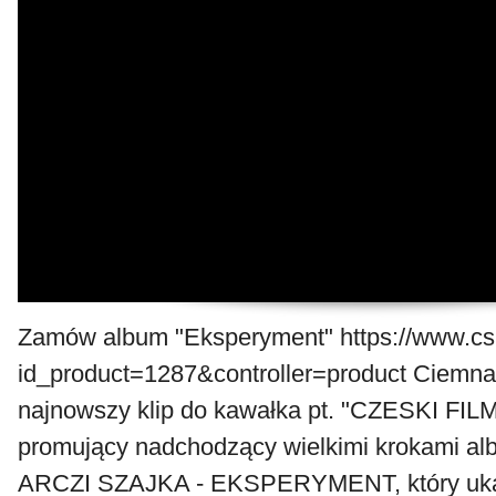
Zamów album "Eksperyment" https://www.csr
id_product=1287&controller=product Ciemna 
najnowszy klip do kawałka pt. "CZESKI FILM
promujący nadchodzący wielkimi krokami 
ARCZI SZAJKA - EKSPERYMENT, który ukaż