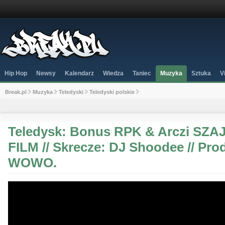
Hip Hop
Newsy
Kalendarz
Wiedza
Taniec
Muzyka
Sztuka
V
Break.pl
Muzyka
Teledyski
Teledyski polskie
Teledysk: Bonus RPK & Arczi SZA
FILM // Skrecze: DJ Shoodee // Pr
WOWO.