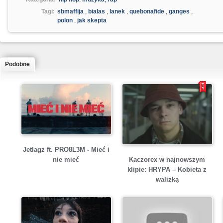
Tagi:
sbmaffija
,
bialas
,
lanek
,
quebonafide
,
ganges
,
polon
,
jak skepta
Podobne
Jetlagz ft. PRO8L3M - Mieć i
Kaczorex w najnowszym
nie mieć
klipie: HRYPA – Kobieta z
walizką