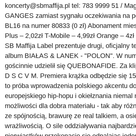
koncerty@sbmaffija.pl tel: 783 9999 51 / M
GANGES zamiast sygnału oczekiwania na po
BL16 na numer 80833 (0 zł) Abonament miesi
Plus – 2,02zł T-Mobile – 4,99zł Orange – 4zł
SB Maffija Label prezentuje drugi, oficjalny 
album BIAŁAS & LANEK - "POLON". W nu
gościnnie udzielił się QUEBONAFIDE. Za kl
D S C V M. Premiera krążka odbędzie się 1
to próba wprowadzenia polskiego akcentu do
europejskiego hip-hopu i okiełznania niemal
możliwości dla dobra materiału - tak aby ró
ze spójnością, brawurę ze real talkiem, a os
wrażliwością. O sile oddziaływania najbardzi
pierwiastków przekonacie się odpalając jed