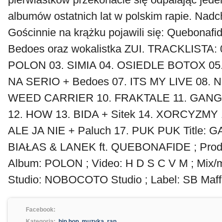
albumów ostatnich lat w polskim rapie. Na
Gościnnie na krążku pojawili się: Quebonafid
Bedoes oraz wokalistka ZUI. TRACKLISTA: 
POLON 03. SIMIA 04. OSIEDLE BOTOX 05
NA SERIO + Bedoes 07. ITS MY LIVE 08. N
WEED CARRIER 10. FRAKTALE 11. GANGE
12. HOW 13. BIDA + Sitek 14. XORCYZMY
ALE JA NIE + Paluch 17. PUK PUK Title: GA
BIAŁAS & LANEK ft. QUEBONAFIDE ; Prod
Album: POLON ; Video: H D S C V M ; Mix/m
Studio: NOBOCOTO Studio ; Label: SB Maffij
Facebook:
Kategoria:
hip hop
,
muzyka
,
rap