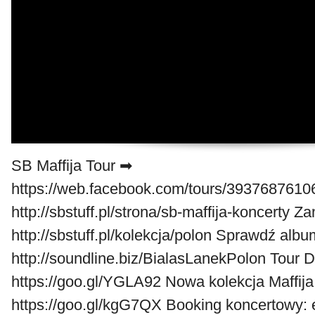
SB Maffija Tour ➡
https://web.facebook.com/tours/39376876106
http://sbstuff.pl/strona/sb-maffija-koncert
http://sbstuff.pl/kolekcja/polon Sprawdź alb
http://soundline.biz/BialasLanekPolon Tou
https://goo.gl/YGLA92 Nowa kolekcja Maffi
https://goo.gl/kgG7QX Booking koncertowy: e