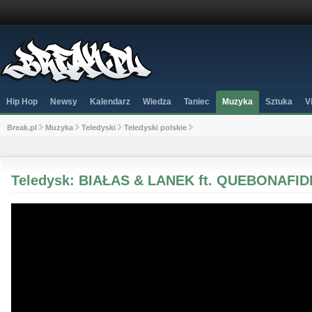
Hip Hop
Newsy
Kalendarz
Wiedza
Taniec
Muzyka
Sztuka
V
Break.pl
Muzyka
Teledyski
Teledyski polskie
Teledysk: BIAŁAS & LANEK ft. QUEBONAFI