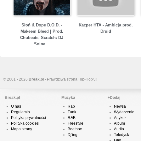
Słoń & Dope D.O.D. -
Kacper HTA - Ambicja prod.
Makeem Bleed | Prod.
Druid
Chubeats, Scratch: DJ
Soina…
© 2001 - 2026
Break.pl
- Prawdziwa strona Hip-Hop'u!
Break.pl
Muzyka
+Dodaj
O nas
Rap
Newsa
Regulamin
Funk
Wydarzenie
Polityka prywatności
R&B
Artykuł
Polityka cookies
Freestyle
Album
Mapa strony
Beatbox
Audio
Dj'ing
Teledysk
Film