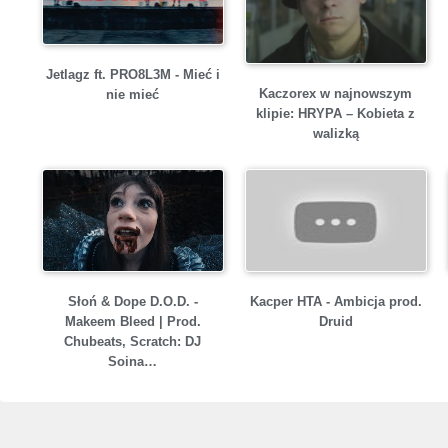
Jetlagz ft. PRO8L3M - Mieć i
Kaczorex w najnowszym
nie mieć
klipie: HRYPA – Kobieta z
walizką
Słoń & Dope D.O.D. -
Kacper HTA - Ambicja prod.
Makeem Bleed | Prod.
Druid
Chubeats, Scratch: DJ
Soina…