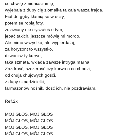
co chwilę zmieniasz imię,
wyjebała z dupy cię ziomalka ta cała wasza frajda.
Fiut do gęby kłamią se w oczy,
potem se robią foty,
zdziwiony nie słyszałeś o tym,
jebać takich, jeszcze mówią mi mordo.
Ale mimo wszystko, ale wypierdalaj,
za horyzont to wszystko,
dzwonisz ty kurwo,
taka szmata, wkłada zawsze intryga marna.
Zazdrość, szczerość czy kurwo o co chodzi,
od chuja chujowych gośći,
z dupy szpądzicielki,
farmazonów nośnik, dość ich, nie pozdrawiam.
Ref.2x
MÓJ GŁOS, MÓJ GŁOS
MÓJ GŁOS, MÓJ GŁOS
MÓJ GŁOS, MÓJ GŁOS
MÓJ GŁOS, MÓJ GŁOS