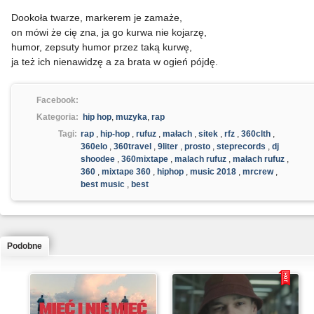
Dookoła twarze, markerem je zamaże,
on mówi że cię zna, ja go kurwa nie kojarzę,
humor, zepsuty humor przez taką kurwę,
ja też ich nienawidzę a za brata w ogień pójdę.
Facebook:
Kategoria:
hip hop
,
muzyka
,
rap
Tagi:
rap
,
hip-hop
,
rufuz
,
małach
,
sitek
,
rfz
,
360clth
,
360elo
,
360travel
,
9liter
,
prosto
,
steprecords
,
dj
shoodee
,
360mixtape
,
malach rufuz
,
małach rufuz
,
360
,
mixtape 360
,
hiphop
,
music 2018
,
mrcrew
,
best music
,
best
Podobne