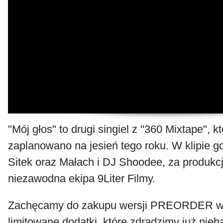
"Mój głos" to drugi singiel z "360 Mixtape", 
zaplanowano na jesień tego roku. W klipie go
Sitek oraz Małach i DJ Shoodee, za produkc
niezawodna ekipa 9Liter Filmy.
Zachęcamy do zakupu wersji PREORDER w
limitowane dodatki, które zdradzimy już nie