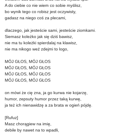
A do ciebie co nie wiem co sobie myślisz,
bo wynik tego co robisz jest oczywisty,
gadasz na niego coś za plecami,
dlaczego, jak jesteście sami, jesteście ziomkami.
Siemasz koleżko jak się dziś bawisz,
nie ma tu koleżki spierdalaj na klawisz,
nie ma nikogo weź zdejmi to logo,
MÓJ GŁOS, MÓJ GŁOS
MÓJ GŁOS, MÓJ GŁOS
MÓJ GŁOS, MÓJ GŁOS
MÓJ GŁOS, MÓJ GŁOS
on mówi że cię zna, ja go kurwa nie kojarzę,
humor, zepsuty humor przez taką kurwę,
ja też ich nienawidzę a za brata w ogień pójdę.
[Rufuz]
Masz chorągiew na imię,
debile by nawet na to wpadli,