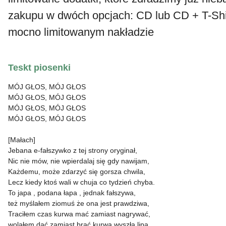
zakupu w dwóch opcjach: CD lub CD + T-Shi
mocno limitowanym nakładzie
Teskt piosenki
MÓJ GŁOS, MÓJ GŁOS
MÓJ GŁOS, MÓJ GŁOS
MÓJ GŁOS, MÓJ GŁOS
MÓJ GŁOS, MÓJ GŁOS
[Małach]
Jebana e-fałszywko z tej strony oryginał,
Nic nie mów, nie wpierdalaj się gdy nawijam,
Każdemu, może zdarzyć się gorsza chwila,
Lecz kiedy ktoś wali w chuja co tydzień chyba.
To japa , podana łapa , jednak fałszywa,
też myślałem ziomuś że ona jest prawdziwa,
Traciłem czas kurwa mać zamiast nagrywać,
wolałem dać zamiast brać kurwa wyszła lipa.