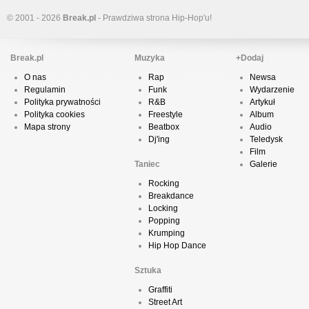
© 2001 - 2026
Break.pl
- Prawdziwa strona Hip-Hop'u!
Break.pl
Muzyka
+Dodaj
O nas
Rap
Newsa
Regulamin
Funk
Wydarzenie
Polityka prywatności
R&B
Artykuł
Polityka cookies
Freestyle
Album
Mapa strony
Beatbox
Audio
Dj'ing
Teledysk
Film
Taniec
Galerie
Rocking
Breakdance
Locking
Popping
Krumping
Hip Hop Dance
Sztuka
Graffiti
Street Art