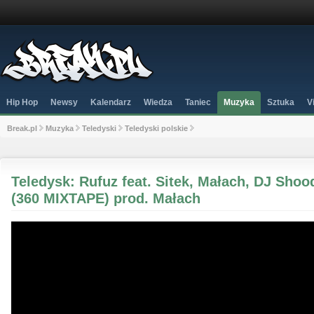
Hip Hop
Newsy
Kalendarz
Wiedza
Taniec
Muzyka
Sztuka
V
Break.pl
Muzyka
Teledyski
Teledyski polskie
Teledysk: Rufuz feat. Sitek, Małach, DJ Sh
(360 MIXTAPE) prod. Małach