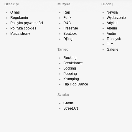
Break.pl
Muzyka
+Dodaj
O nas
Rap
Newsa
Regulamin
Funk
Wydarzenie
Polityka prywatności
R&B
Artykuł
Polityka cookies
Freestyle
Album
Mapa strony
Beatbox
Audio
Dj'ing
Teledysk
Film
Taniec
Galerie
Rocking
Breakdance
Locking
Popping
Krumping
Hip Hop Dance
Sztuka
Graffiti
Street Art