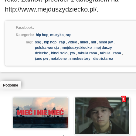
http://www.mejduszydziecko.pl/.
Facebook:
Kategoria:
hip hop
,
muzyka
,
rap
Tagi:
ssg
,
hip hop
,
rap
,
video
,
hinol
,
hnl
,
hinol pw
,
polska wersja
,
mejduszydziecko
,
mej duszy
dziecko
,
hinol solo
,
pw
,
tabula rasa
,
tabula
,
rasa
,
jano pw
,
notabene
,
smokestory
,
districtarea
Podobne