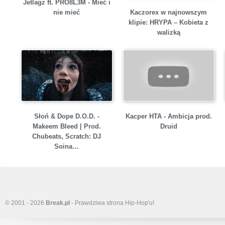
Jetlagz ft. PRO8L3M - Mieć i
Kaczorex w najnowszym
nie mieć
klipie: HRYPA – Kobieta z
walizką
Słoń & Dope D.O.D. -
Kacper HTA - Ambicja prod.
Makeem Bleed | Prod.
Druid
Chubeats, Scratch: DJ
Soina…
© 2001 - 2026
Break.pl
- Prawdziwa strona Hip-Hop'u!