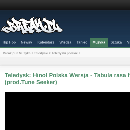
Hip Hop
Newsy
Kalendarz
Wiedza
Taniec
Muzyka
Sztuka
V
Break.pl
Muzyka
Teledyski
Teledyski polskie
Teledysk: Hinol Polska Wersja - Tabula rasa 
(prod.Tune Seeker)