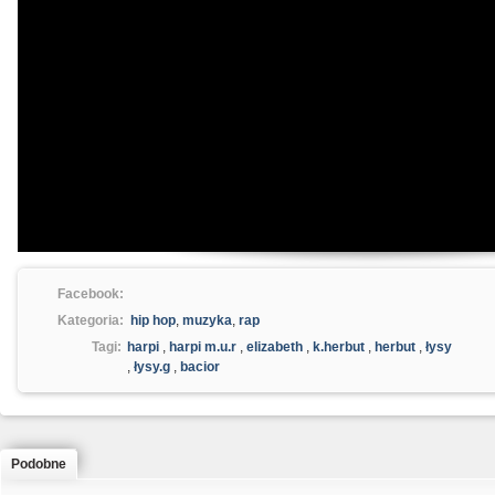
Facebook:
Kategoria:
hip hop
,
muzyka
,
rap
Tagi:
harpi
,
harpi m.u.r
,
elizabeth
,
k.herbut
,
herbut
,
łysy
,
łysy.g
,
bacior
Podobne