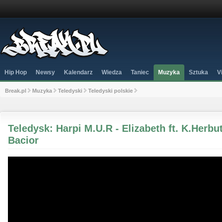
Hip Hop
Newsy
Kalendarz
Wiedza
Taniec
Muzyka
Sztuka
V
Break.pl
Muzyka
Teledyski
Teledyski polskie
Teledysk: Harpi M.U.R - Elizabeth ft. K.Herbu
Bacior