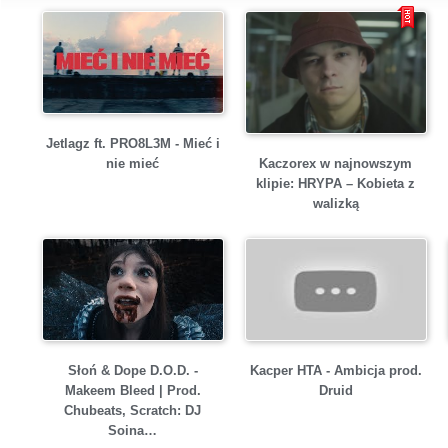
Jetlagz ft. PRO8L3M - Mieć i
Kaczorex w najnowszym
nie mieć
klipie: HRYPA – Kobieta z
walizką
Słoń & Dope D.O.D. -
Kacper HTA - Ambicja prod.
Makeem Bleed | Prod.
Druid
Chubeats, Scratch: DJ
Soina…