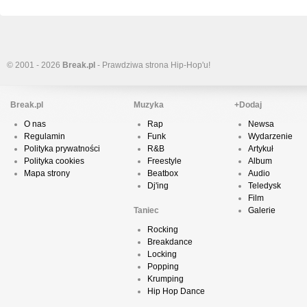
© 2001 - 2026
Break.pl
- Prawdziwa strona Hip-Hop'u!
Break.pl
Muzyka
+Dodaj
O nas
Rap
Newsa
Regulamin
Funk
Wydarzenie
Polityka prywatności
R&B
Artykuł
Polityka cookies
Freestyle
Album
Mapa strony
Beatbox
Audio
Dj'ing
Teledysk
Film
Taniec
Galerie
Rocking
Breakdance
Locking
Popping
Krumping
Hip Hop Dance