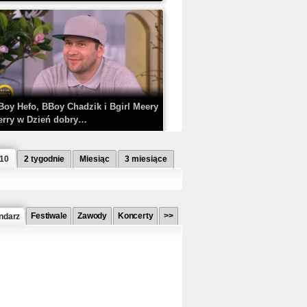
Boy Hefo, BBoy Chadzik i Bgirl Meery
erry w Dzień dobry…
 10
2 tygodnie
Miesiąc
3 miesiące
Festiwale
Zawody
Koncerty
>>
ndarz
etlagz ft. PRO8L3M - Mieć i nie mieć