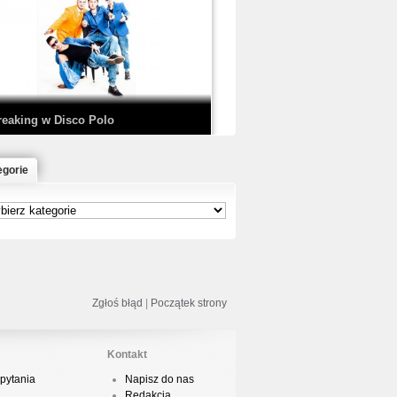
EDE & SIR MICH - KICKDOWN /
ISCO NOIR
reaking w Disco Polo
egorie
łoń & Dope D.O.D. - Makeem Bleed |
rod. Chubeats, Scratch:…
reaking na Olimpiadzie w Paryżu
024 - Najciekawsze komentarze
Zgłoś błąd
|
Początek strony
Kontakt
pytania
Napisz do nas
risBo - Cienie
Redakcja