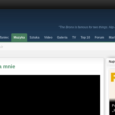
"The Bronx is famous for two things. Hi
Taniec
Muzyka
Sztuka
Video
Galeria
TV
Top 10
Forum
Mar
e
Naj
a mnie
P
„