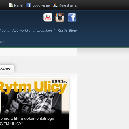
Panel
Logowanie
Rejestracja
p-hop, and 26 world championships." -
Kurtis Blow
ket
nowsze
remiera filmu dokumentalnego
RYTM ULICY”