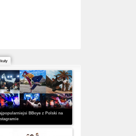
ed Bull Bc One Cypher Poland 2020 w
owym Wydaniu!
ykuły
aczorex w najnowszym klipie: HRYPA
 Kobieta z walizką
ajpopularniejsi BBoye z Polski na
nstagramie