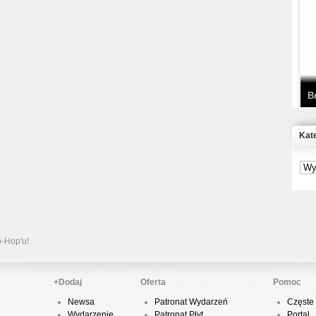
T
D
B
Kat
S
P
B
2
p-Hop'u!
+Dodaj
Oferta
Pomoc
Newsa
Patronat Wydarzeń
Częste 
K
Wydarzenie
Patronat Płyt
Portal