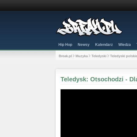
Hip Hop
Newsy
Kalendarz
Wiedza
Break.pl
Muzyka
Teledyski
Teledyski polski
Teledysk: Otsochodzi - Dl