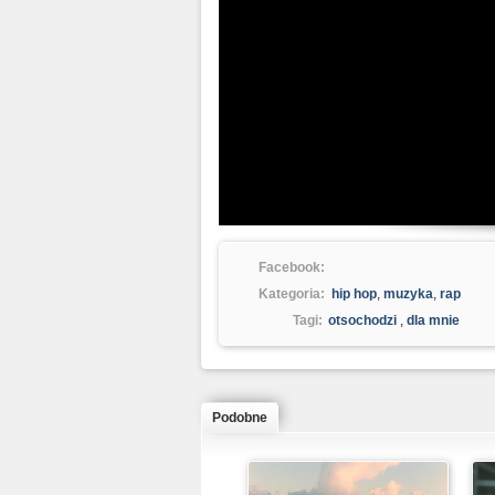
Facebook:
Kategoria:
hip hop
,
muzyka
,
rap
Tagi:
otsochodzi
,
dla mnie
Podobne