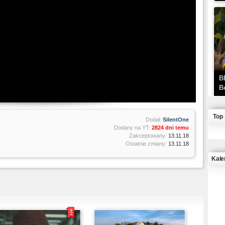
B
B
Top
Dodał:
SilentOne
Dodany na YT:
2824 dni temu
Zakceptowany:
13.11.18
Ostatnie zmiany:
13.11.18
Kale
J