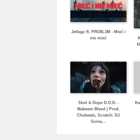
Jetlagz ft. PRO8L3M - Mieć i
nie mieć
k
Słoń & Dope D.O.D. -
Ka
Makeem Bleed | Prod.
Chubeats, Scratch: DJ
Soina…