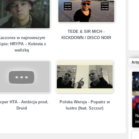
R
TEDE & SIR MICH -
N
Kaczorex w najnowszym
KICKDOWN / DISCO NOIR
lipie: HRYPA – Kobieta z
walizką
Art
K
–
cper HTA - Ambicja prod.
Polska Wersja - Popatrz w
Druid
lustro (feat. Szczur)
N
i