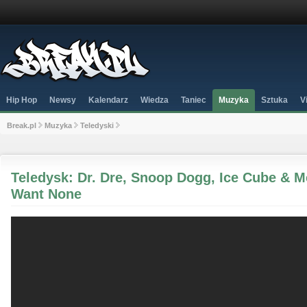
Hip Hop
Newsy
Kalendarz
Wiedza
Taniec
Muzyka
Sztuka
V
Break.pl
Muzyka
Teledyski
Teledysk: Dr. Dre, Snoop Dogg, Ice Cube & M
Want None