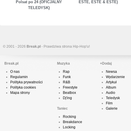
Polsat po 24 (OFICJALNY
ESTE, ESTE & ESTE)
TELEDYSK)
© 2001 - 2026
Break.pl
- Prawdziwa strona Hip-Hop'u!
Break.pl
Muzyka
+Dodaj
O nas
Rap
Newsa
Regulamin
Funk
Wydarzenie
Polityka prywatności
R&B
Artykuł
Polityka cookies
Freestyle
Album
Mapa strony
Beatbox
Audio
Dj'ing
Teledysk
Film
Taniec
Galerie
Rocking
Breakdance
Locking