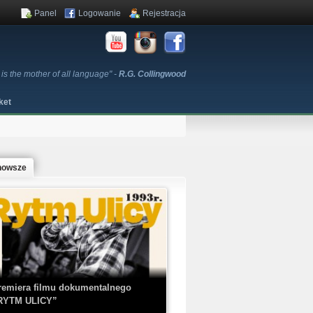
Panel
Logowanie
Rejestracja
is the mother of all language" -
R.G. Collingwood
ket
nowsze
remiera filmu dokumentalnego
RYTM ULICY”