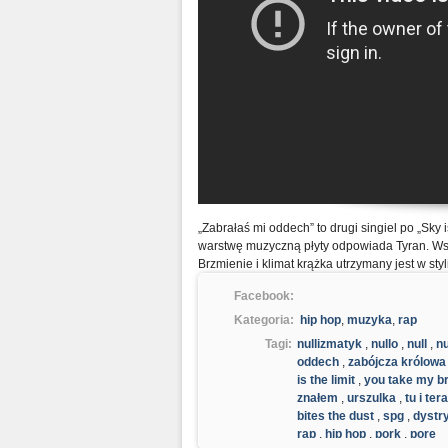
„Zabrałaś mi oddech” to drugi singiel po „Sky 
warstwę muzyczną płyty odpowiada Tyran. Ws
Brzmienie i klimat krążka utrzymany jest w sty
Facebook:
Kategoria:
hip hop
,
muzyka
,
rap
Tagi:
nullizmatyk
,
nullo
,
null
,
nu
oddech
,
zabójcza królowa
is the limit
,
you take my b
znałem
,
urszulka
,
tu i ter
bites the dust
,
spg
,
dystr
rap
,
hip hop
,
pork
,
pore