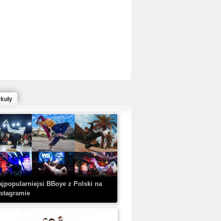
ed Bull Bc One Cypher Poland 2020 w
owym Wydaniu!
ykuły
aczorex w najnowszym klipie: HRYPA
 Kobieta z walizką
ajpopularniejsi BBoye z Polski na
nstagramie