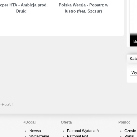
cper HTA - Ambicja prod.
Polska Wersja - Popatrz w
T
Druid
lustro (feat. Szczur)
D
B
Kat
S
P
B
2
p-Hop'u!
+Dodaj
Oferta
Pomoc
Newsa
Patronat Wydarzeń
Częste 
K
Wydarzenie
Patronat Płyt
Portal