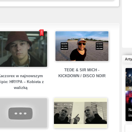
R
N
Art
TEDE & SIR MICH -
Kaczorex w najnowszym
KICKDOWN / DISCO NOIR
lipie: HRYPA – Kobieta z
K
walizką
–
N
i