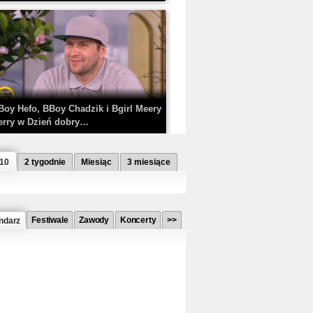
Boy Hefo, BBoy Chadzik i Bgirl Meery
erry w Dzień dobry…
 10
2 tygodnie
Miesiąc
3 miesiące
Festiwale
Zawody
Koncerty
>>
ndarz
etlagz ft. PRO8L3M - Mieć i nie mieć