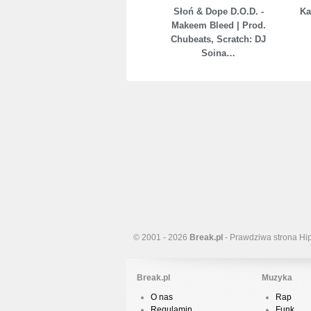
Słoń & Dope D.O.D. -
Ka
Makeem Bleed | Prod.
Chubeats, Scratch: DJ
Soina…
© 2001 - 2026
Break.pl
- Prawdziwa strona Hi
Break.pl
Muzyka
O nas
Rap
Regulamin
Funk