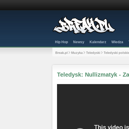
Hip Hop
Newsy
Kalendarz
Wiedza
Break.pl
Muzyka
Teledyski
Teledyski polski
Teledysk: Nullizmatyk - Za