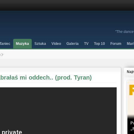
"The dance 
Taniec
Muzyka
Sztuka
Video
Galeria
TV
Top 10
Forum
Mar
e
Naj
brałaś mi oddech.. (prod. Tyran)
P
„