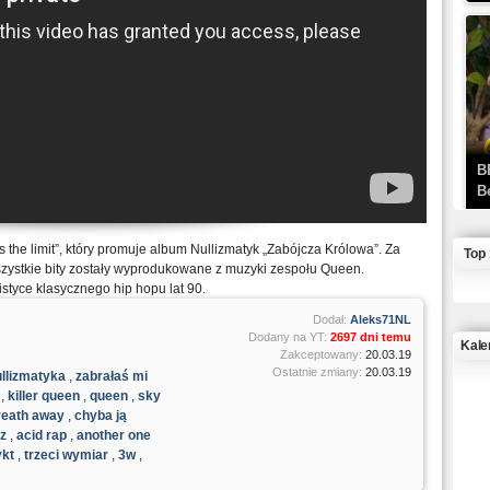
B
B
is the limit”, który promuje album Nullizmatyk „Zabójcza Królowa”. Za
Top
zystkie bity zostały wyprodukowane z muzyki zespołu Queen.
listyce klasycznego hip hopu lat 90.
Dodał:
Aleks71NL
Dodany na YT:
2697 dni temu
Kale
Zakceptowany:
20.03.19
Ostatnie zmiany:
20.03.19
llizmatyka
,
zabrałaś mi
,
killer queen
,
queen
,
sky
J
reath away
,
chyba ją
az
,
acid rap
,
another one
ykt
,
trzeci wymiar
,
3w
,