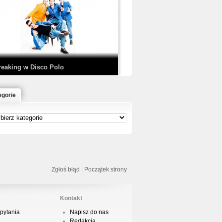
EDE & SIR MICH - KICKDOWN /
ISCO NOIR
reaking w Disco Polo
egorie
łoń & Dope D.O.D. - Makeem Bleed |
rod. Chubeats, Scratch:…
reaking na Olimpiadzie w Paryżu
024 - Najciekawsze komentarze
Zgłoś błąd
|
Początek strony
Kontakt
pytania
Napisz do nas
risBo - Cienie
Redakcja