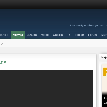
"Originality is when you mix 
Taniec
Muzyka
Sztuka
Video
Galeria
TV
Top 10
Forum
Mar
e
Naj
ady
P
„