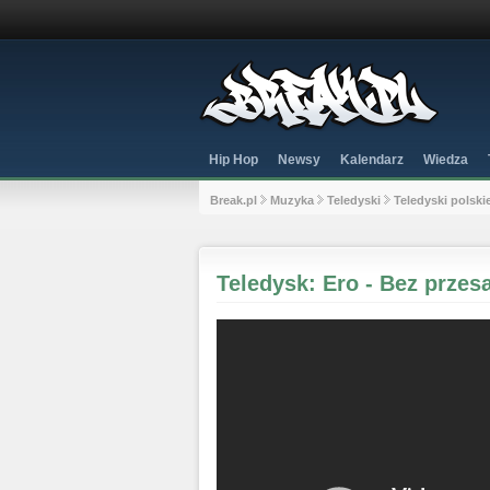
Hip Hop
Newsy
Kalendarz
Wiedza
Break.pl
Muzyka
Teledyski
Teledyski polski
Teledysk: Ero - Bez przes