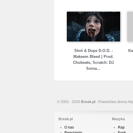
Słoń & Dope D.O.D. -
Ka
Makeem Bleed | Prod.
Chubeats, Scratch: DJ
Soina…
© 2001 - 2026
Break.pl
- Prawdziwa strona Hi
Break.pl
Muzyka
O nas
Rap
Regulamin
Funk