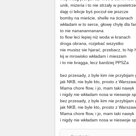
unik, mizeria i to nie strzały w powietrze
daję ci lekcje byś poczuł sie jeszcze
bomby na mieście, shelle na ścianach
wkładam w to serce, głowę chylę dla fa
to nie nananannanana
to flow leci lepiej niż woda w kranach
droga obrana, rozjebać wszystko
nie musisz sie hjarać, przebacz, to hip
kij w mrowisko wkładam i mieszam
i to nie bragga, lecz bardziej PPSZa
bez przesady, z byle kim nie przybijam
jak NKB, nie byle kto, prosto z Warsza
Mama chore flow, i jo, mam taki nawyk
i nigdy nie wkładam nosa w nieswoje 
bez przesady, z byle kim nie przybijam
jak NKB, nie byle kto, prosto z Warsza
Mama chore flow, i jo, mam taki nawyk
i nigdy nie wkładam nosa w nieswoje 