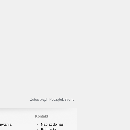
Boy Vieri i BBoy Gruszka zgarniają 2
iejsce na zawodach…
ontrowersje w sprawie bboyingu na
grzyskach Olimpijskich…
izka z premierą nowego numeru na
dowatv!
reaking dołączaa do programu
grzysk w Buenos Aires
Zgłoś błąd
|
Początek strony
Kontakt
Boy LiL KiNG w trailerze z imprezy
pytania
Napisz do nas
ad Jam 2019
Redakcja