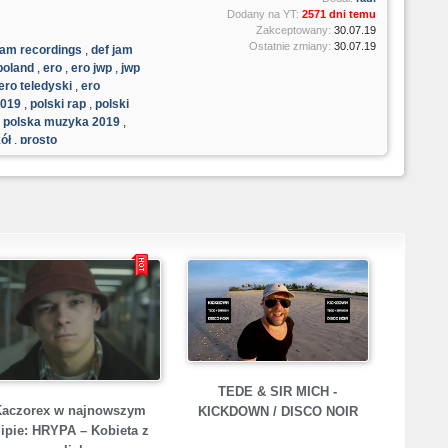
p
Dodany na YT:
2571 dni temu
Zakceptowany:
30.07.19
Ostatnie zmiany:
30.07.19
jam recordings
,
def jam
poland
,
ero
,
ero jwp
,
jwp
ero teledyski
,
ero
2019
,
polski rap
,
polski
B
,
polska muzyka 2019
,
ół
,
prosto
W
R
B
P
TEDE & SIR MICH -
K
Kaczorex w najnowszym
KICKDOWN / DISCO NOIR
lipie: HRYPA – Kobieta z