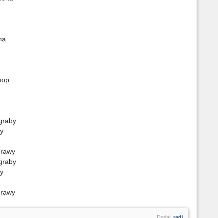
P
D
na
 hop
K
P
 graby
B
wy
sprawy
 graby
wy
O
sprawy
T
Dodał:
radi