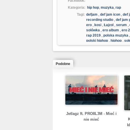
Facebook:
Kategoria:
hip hop
,
muzyka
,
rap
Tagi:
defjam
,
def jam icon
,
def 
recording studio
,
def jam 
ero
,
kosi
,
Łajzol
,
serum
,
solówka
,
ero album
,
ero 
rap 2019
,
polska muzyka
polski hiphop
,
hiphop
,
sok
Podobne
Jetlagz ft. PRO8L3M - Mieć i
nie mieć
k