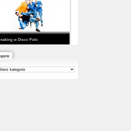
EDE & SIR MICH - KICKDOWN /
ISCO NOIR
reaking w Disco Polo
egorie
łoń & Dope D.O.D. - Makeem Bleed |
rod. Chubeats, Scratch:…
reaking na Olimpiadzie w Paryżu
024 - Najciekawsze komentarze
risBo - Cienie