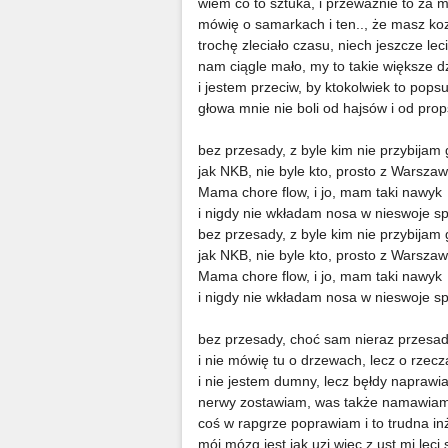
wiem co to sztuka, i przeważnie to za 
mówię o samarkach i ten.., że masz koz
trochę zleciało czasu, niech jeszcze leci
nam ciągle mało, my to takie większe dz
i jestem przeciw, by ktokolwiek to popsu
głowa mnie nie boli od hajsów i od pro
bez przesady, z byle kim nie przybijam
jak NKB, nie byle kto, prosto z Warsza
Mama chore flow, i jo, mam taki nawyk
i nigdy nie wkładam nosa w nieswoje 
bez przesady, z byle kim nie przybijam
jak NKB, nie byle kto, prosto z Warsza
Mama chore flow, i jo, mam taki nawyk
i nigdy nie wkładam nosa w nieswoje 
bez przesady, choć sam nieraz przesa
i nie mówię tu o drzewach, lecz o rzec
i nie jestem dumny, lecz bęłdy naprawi
nerwy zostawiam, was także namawia
coś w rapgrze poprawiam i to trudna in
mój mózg jest jak uzi wiec z ust mi leci 