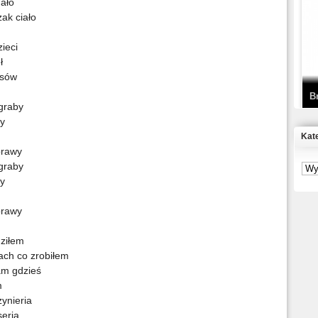
mało
ak ciało
T
D
ieci
ł
psów
B
 graby
wy
Kat
sprawy
S
 graby
P
wy
sprawy
B
2
dziłem
zach co zrobiłem
am gdzieś
m
żynieria
K
seria