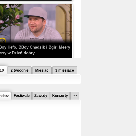
Boy Hefo, BBoy Chadzik i Bgirl Meery
erry w Dzień dobry…
 10
2 tygodnie
Miesiąc
3 miesiące
Festiwale
Zawody
Koncerty
>>
ndarz
etlagz ft. PRO8L3M - Mieć i nie mieć