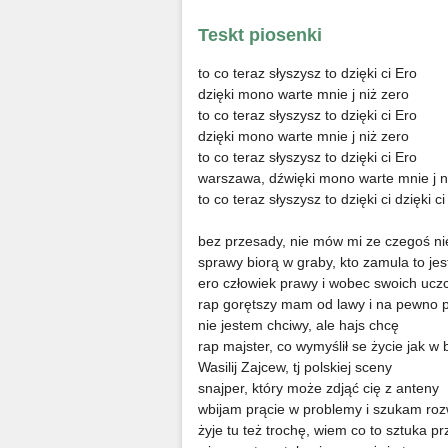
Teskt piosenki
to co teraz słyszysz to dzięki ci Ero
dzięki mono warte mnie j niż zero
to co teraz słyszysz to dzięki ci Ero
dzięki mono warte mnie j niż zero
to co teraz słyszysz to dzięki ci Ero
warszawa, dźwięki mono warte mnie j n
to co teraz słyszysz to dzięki ci dzięki ci
bez przesady, nie mów mi ze czegoś ni
sprawy biorą w graby, kto zamula to jes
ero człowiek prawy i wobec swoich ucz
rap gorętszy mam od lawy i na pewno 
nie jestem chciwy, ale hajs chcę
rap majster, co wymyślił se życie jak w 
Wasilij Zajcew, tj polskiej sceny
snajper, który może zdjąć cię z anteny
wbijam prącie w problemy i szukam roz
żyje tu też trochę, wiem co to sztuka p