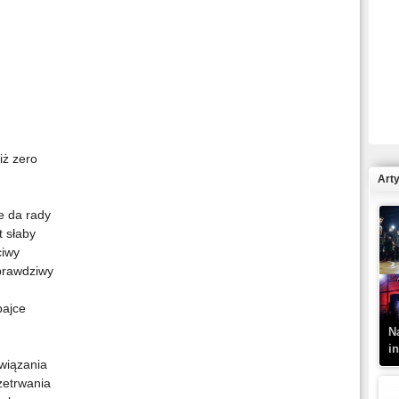
R
N
iż zero
Art
e da rady
t słaby
ciwy
K
–
prawdziwy
bajce
N
i
wiązania
rzetrwania