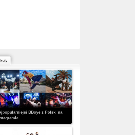
ed Bull Bc One Cypher Poland 2020 w
owym Wydaniu!
ykuły
aczorex w najnowszym klipie: HRYPA
 Kobieta z walizką
ajpopularniejsi BBoye z Polski na
nstagramie