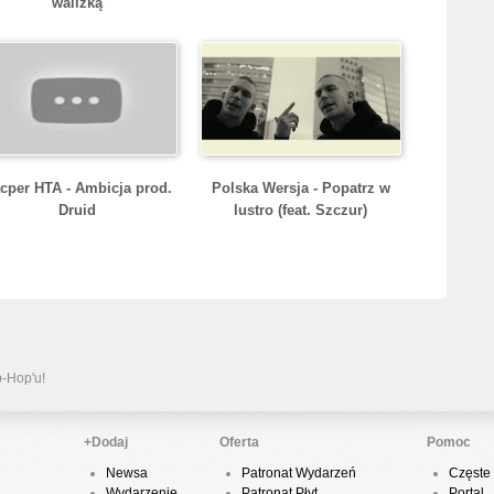
walizką
B
m
K
I
cper HTA - Ambicja prod.
Polska Wersja - Popatrz w
Druid
lustro (feat. Szczur)
L
W
B
i
p-Hop'u!
+Dodaj
Oferta
Pomoc
B
Newsa
Patronat Wydarzeń
Częste 
M
Wydarzenie
Patronat Płyt
Portal