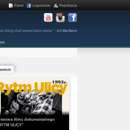
Panel
Logowanie
Rejestracja
two things that havent been mixed." -
DJ Marlboro
ket
nowsze
remiera filmu dokumentalnego
RYTM ULICY”