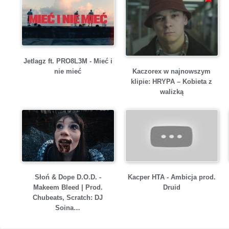
Jetlagz ft. PRO8L3M - Mieć i
Kaczorex w najnowszym
nie mieć
klipie: HRYPA – Kobieta z
walizką
Słoń & Dope D.O.D. -
Kacper HTA - Ambicja prod.
Makeem Bleed | Prod.
Druid
Chubeats, Scratch: DJ
Soina…