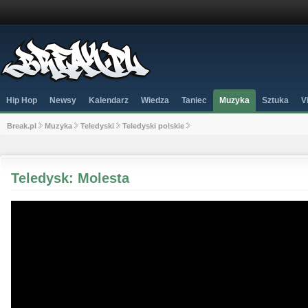
Hip Hop
Newsy
Kalendarz
Wiedza
Taniec
Muzyka
Sztuka
V
Break.pl
Muzyka
Teledyski
Teledyski polskie
Teledysk: Molesta