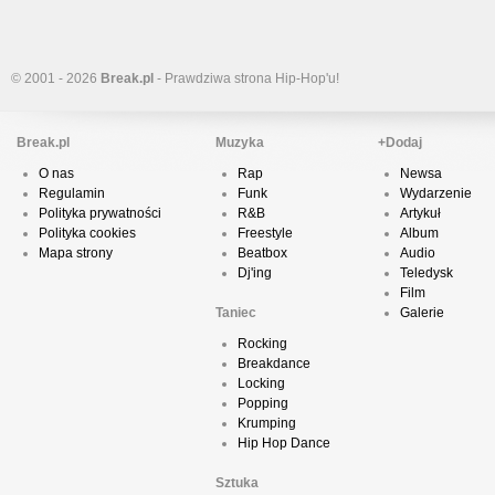
© 2001 - 2026
Break.pl
- Prawdziwa strona Hip-Hop'u!
Break.pl
Muzyka
+Dodaj
O nas
Rap
Newsa
Regulamin
Funk
Wydarzenie
Polityka prywatności
R&B
Artykuł
Polityka cookies
Freestyle
Album
Mapa strony
Beatbox
Audio
Dj'ing
Teledysk
Film
Taniec
Galerie
Rocking
Breakdance
Locking
Popping
Krumping
Hip Hop Dance
Sztuka