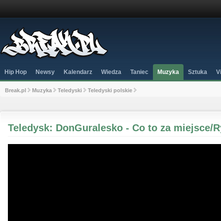
Hip Hop
Newsy
Kalendarz
Wiedza
Taniec
Muzyka
Sztuka
V
Break.pl
Muzyka
Teledyski
Teledyski polskie
Teledysk: DonGuralesko - Co to za miejsce/