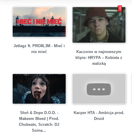
Jetlagz ft. PRO8L3M - Mieć i
Kaczorex w najnowszym
nie mieć
klipie: HRYPA – Kobieta z
walizką
Słoń & Dope D.O.D. -
Kacper HTA - Ambicja prod.
Makeem Bleed | Prod.
Druid
Chubeats, Scratch: DJ
Soina…