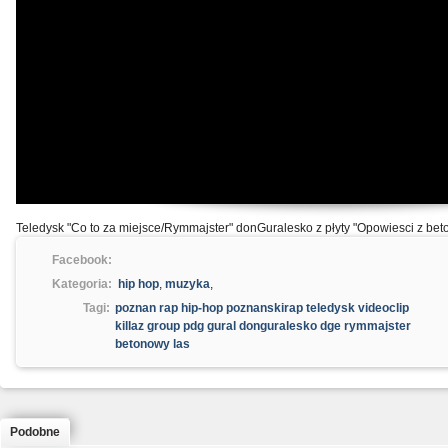
Teledysk "Co to za miejsce/Rymmajster" donGuralesko z płyty "Opowiesci z be
Facebook:
Kategoria:
hip hop
,
muzyka
,
Tagi:
poznan rap hip-hop poznanskirap teledysk videoclip
killaz group pdg gural donguralesko dge rymmajster
betonowy las
Podobne