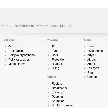
© 2001 - 2026
Break.pl
- Prawdziwa strona Hip-Hop'u!
Break.pl
Muzyka
+Dodaj
O nas
Rap
Newsa
Regulamin
Funk
Wydarzenie
Polityka prywatności
R&B
Artykuł
Polityka cookies
Freestyle
Album
Mapa strony
Beatbox
Audio
Dj'ing
Teledysk
Film
Taniec
Galerie
Rocking
Breakdance
Locking
Popping
Krumping
Hip Hop Dance