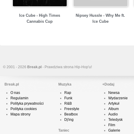
Ice Cube - High Times
Nipsey Hussle - Why Me ft.
Cannabis Cup
Ice Cube
© 2001 - 2026
Break.pl
- Prawdziwa strona Hip-Hop'u!
Break.pl
Muzyka
+Dodaj
O nas
Rap
Newsa
Regulamin
Funk
Wydarzenie
Polityka prywatności
R&B
Artykuł
Polityka cookies
Freestyle
Album
Mapa strony
Beatbox
Audio
Dj'ing
Teledysk
Film
Taniec
Galerie