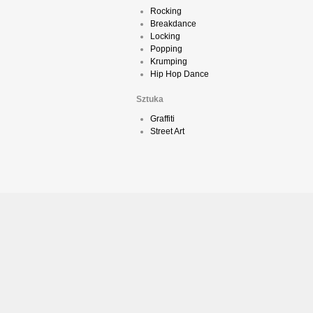
Rocking
Breakdance
Locking
Popping
Krumping
Hip Hop Dance
Sztuka
Graffiti
Street Art