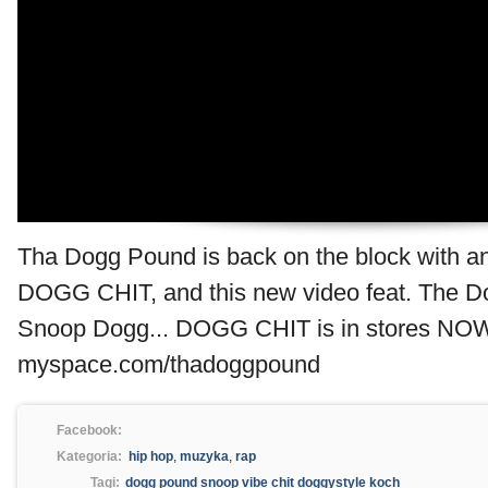
Tha Dogg Pound is back on the block with a
DOGG CHIT, and this new video feat. The Do
Snoop Dogg... DOGG CHIT is in stores NOW.
myspace.com/thadoggpound
Facebook:
Kategoria:
hip hop
,
muzyka
,
rap
Tagi:
dogg pound snoop vibe chit doggystyle koch