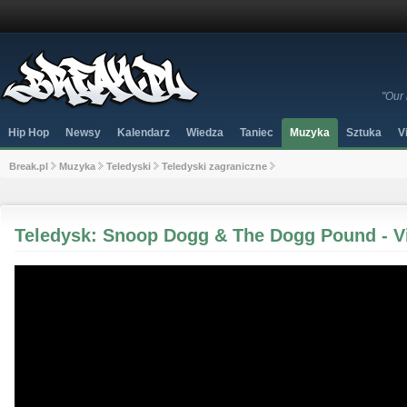
"Our 
Hip Hop
Newsy
Kalendarz
Wiedza
Taniec
Muzyka
Sztuka
V
Break.pl
Muzyka
Teledyski
Teledyski zagraniczne
Teledysk: Snoop Dogg & The Dogg Pound - V