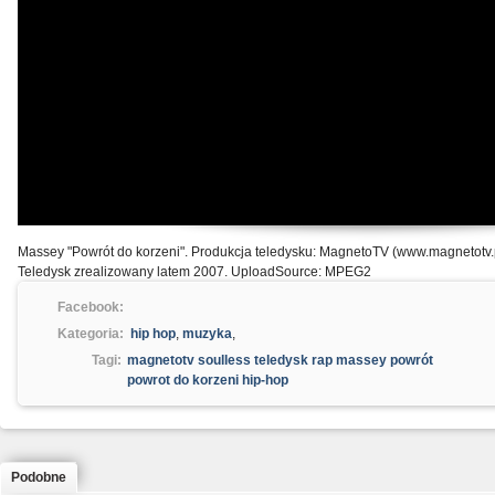
Massey "Powrót do korzeni". Produkcja teledysku: MagnetoTV (www.magnetotv.p
Teledysk zrealizowany latem 2007. UploadSource: MPEG2
Facebook:
Kategoria:
hip hop
,
muzyka
,
Tagi:
magnetotv soulless teledysk rap massey powrót
powrot do korzeni hip-hop
Podobne