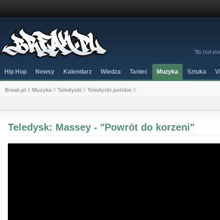
"Its not 
Hip Hop
Newsy
Kalendarz
Wiedza
Taniec
Muzyka
Sztuka
V
Break.pl
Muzyka
Teledyski
Teledyski polskie
Teledysk: Massey - "Powrót do korzeni"