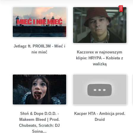
Jetlagz ft. PRO8L3M - Mieć i
Kaczorex w najnowszym
nie mieć
klipie: HRYPA – Kobieta z
walizką
Słoń & Dope D.O.D. -
Kacper HTA - Ambicja prod.
Makeem Bleed | Prod.
Druid
Chubeats, Scratch: DJ
Soina…