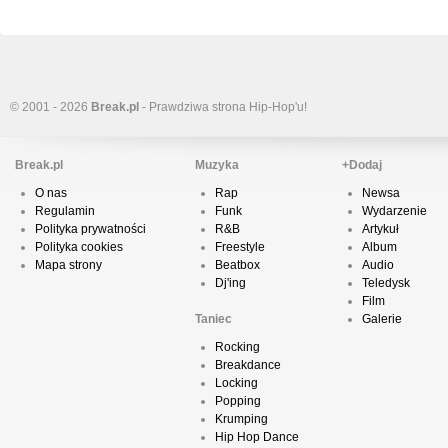
© 2001 - 2026
Break.pl
- Prawdziwa strona Hip-Hop'u!
Break.pl
Muzyka
+Dodaj
O nas
Rap
Newsa
Regulamin
Funk
Wydarzenie
Polityka prywatności
R&B
Artykuł
Polityka cookies
Freestyle
Album
Mapa strony
Beatbox
Audio
Dj'ing
Teledysk
Film
Taniec
Galerie
Rocking
Breakdance
Locking
Popping
Krumping
Hip Hop Dance