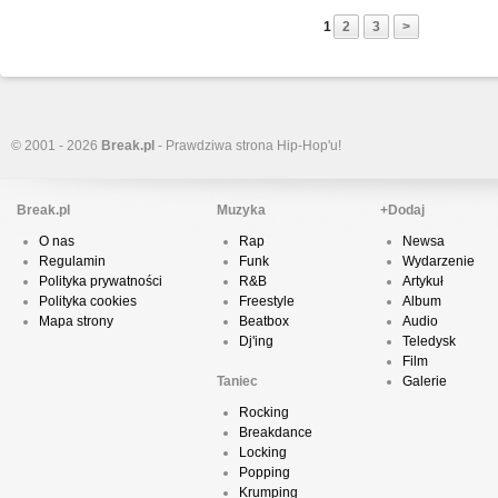
1
2
3
>
© 2001 - 2026
Break.pl
- Prawdziwa strona Hip-Hop'u!
Break.pl
Muzyka
+Dodaj
O nas
Rap
Newsa
Regulamin
Funk
Wydarzenie
Polityka prywatności
R&B
Artykuł
Polityka cookies
Freestyle
Album
Mapa strony
Beatbox
Audio
Dj'ing
Teledysk
Film
Taniec
Galerie
Rocking
Breakdance
Locking
Popping
Krumping