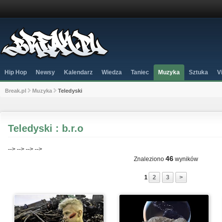
Hip Hop
Newsy
Kalendarz
Wiedza
Taniec
Muzyka
Sztuka
V
Break.pl
Muzyka
Teledyski
Teledyski : b.r.o
-->
-->
-->
-->
46
Znaleziono
wyników
1
2
3
>