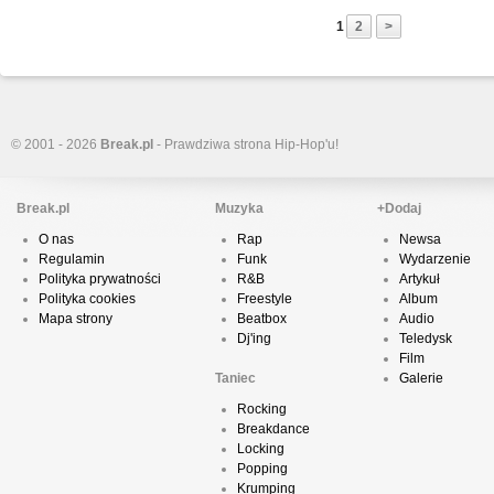
1
2
>
© 2001 - 2026
Break.pl
- Prawdziwa strona Hip-Hop'u!
Break.pl
Muzyka
+Dodaj
O nas
Rap
Newsa
Regulamin
Funk
Wydarzenie
Polityka prywatności
R&B
Artykuł
Polityka cookies
Freestyle
Album
Mapa strony
Beatbox
Audio
Dj'ing
Teledysk
Film
Taniec
Galerie
Rocking
Breakdance
Locking
Popping
Krumping