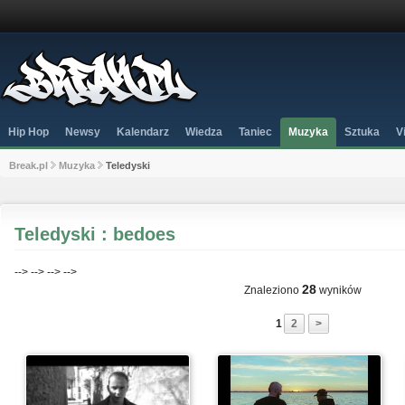
Hip Hop
Newsy
Kalendarz
Wiedza
Taniec
Muzyka
Sztuka
V
Break.pl
Muzyka
Teledyski
Teledyski : bedoes
-->
-->
-->
-->
28
Znaleziono
wyników
1
2
>