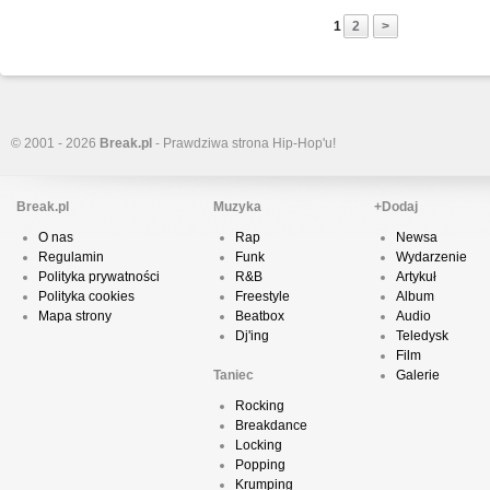
1
2
>
© 2001 - 2026
Break.pl
- Prawdziwa strona Hip-Hop'u!
Break.pl
Muzyka
+Dodaj
O nas
Rap
Newsa
Regulamin
Funk
Wydarzenie
Polityka prywatności
R&B
Artykuł
Polityka cookies
Freestyle
Album
Mapa strony
Beatbox
Audio
Dj'ing
Teledysk
Film
Taniec
Galerie
Rocking
Breakdance
Locking
Popping
Krumping