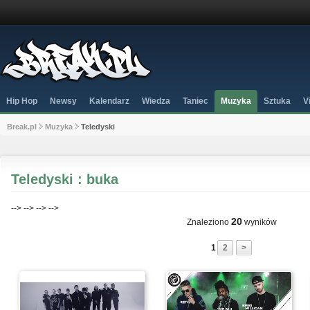
Hip Hop
Newsy
Kalendarz
Wiedza
Taniec
Muzyka
Sztuka
V
Break.pl
Muzyka
Teledyski
Teledyski : buka
-->
-->
-->
-->
20
Znaleziono
wyników
1
2
>