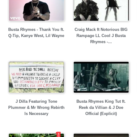
Busta Rhymes - Thank You ft.
Craig Mack ft Notorious BIG
Q-Tip, Kanye West, Lil Wayne
Rampage LL Cool J Busta
Rhymes -…
J Dilla Featuring Tone
Busta Rhymes King Tut ft.
Plummer & Mr Wrong Rebirth
Reek da Villian & J Doe
Is Necessary
Official (Explicit)