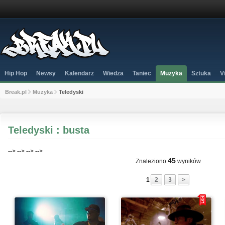
Hip Hop
Newsy
Kalendarz
Wiedza
Taniec
Muzyka
Sztuka
V
Break.pl
Muzyka
Teledyski
Teledyski : busta
-->
-->
-->
-->
45
Znaleziono
wyników
1
2
3
>