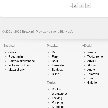
1
2
3
>
© 2001 - 2026
Break.pl
- Prawdziwa strona Hip-Hop'u!
Break.pl
Muzyka
+Dodaj
O nas
Rap
Newsa
Regulamin
Funk
Wydarzenie
Polityka prywatności
R&B
Artykuł
Polityka cookies
Freestyle
Album
Mapa strony
Beatbox
Audio
Dj'ing
Teledysk
Film
Taniec
Galerie
Rocking
Breakdance
Locking
Popping
Krumping