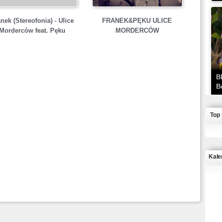
nek (Stereofonia) - Ulice
FRANEK&PĘKU ULICE
Morderców feat. Pęku
MORDERCÓW
B
B
Top
Kale
J