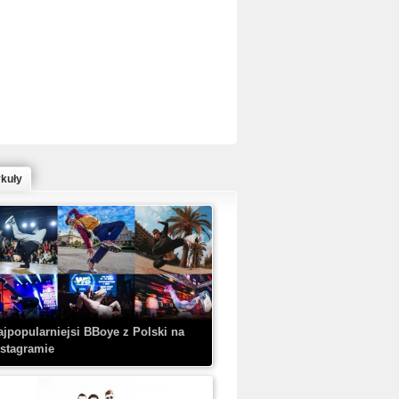
ed Bull Bc One Cypher Poland 2020 w
owym Wydaniu!
ykuły
aczorex w najnowszym klipie: HRYPA
 Kobieta z walizką
ajpopularniejsi BBoye z Polski na
nstagramie