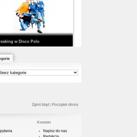
EDE & SIR MICH - KICKDOWN /
ISCO NOIR
reaking w Disco Polo
egorie
łoń & Dope D.O.D. - Makeem Bleed |
rod. Chubeats, Scratch:…
reaking na Olimpiadzie w Paryżu
024 - Najciekawsze komentarze
Zgłoś błąd
|
Początek strony
Kontakt
pytania
Napisz do nas
risBo - Cienie
Redakcja