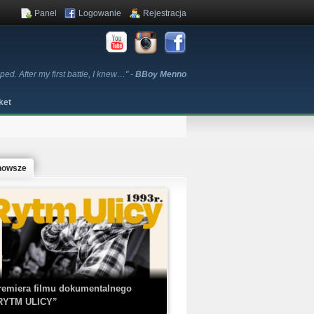
Panel
Logowanie
Rejestracja
pped. After my first battle, I knew…" -
BBoy Menno
ket
nowsze
remiera filmu dokumentalnego
RYTM ULICY”