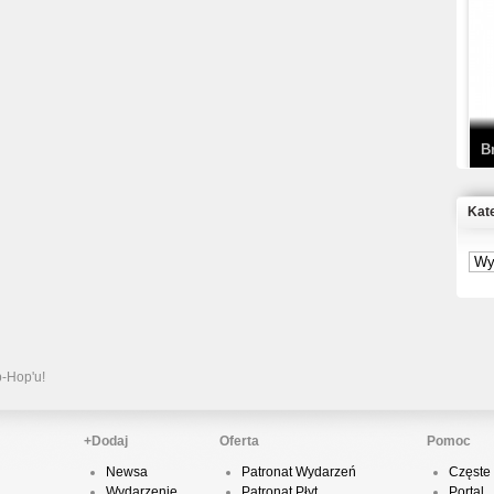
T
D
B
Kat
S
P
B
2
p-Hop'u!
+Dodaj
Oferta
Pomoc
Newsa
Patronat Wydarzeń
Częste 
K
Wydarzenie
Patronat Płyt
Portal