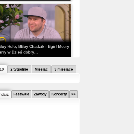
Boy Hefo, BBoy Chadzik i Bgirl Meery
erry w Dzień dobry…
 10
2 tygodnie
Miesiąc
3 miesiące
Festiwale
Zawody
Koncerty
>>
ndarz
etlagz ft. PRO8L3M - Mieć i nie mieć