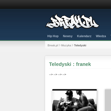
Hip Hop
Newsy
Kalendarz
Wiedza
Break.pl
Muzyka
Teledyski
Teledyski : franek
-->
-->
-->
-->