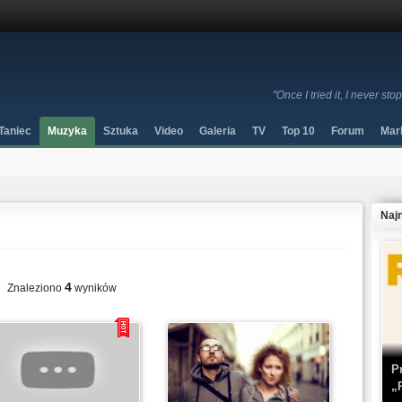
"Once I tried it, I never sto
Taniec
Muzyka
Sztuka
Video
Galeria
TV
Top 10
Forum
Mar
Naj
4
Znaleziono
wyników
P
„