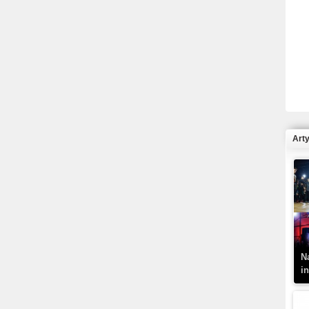
R
N
Art
K
–
N
i