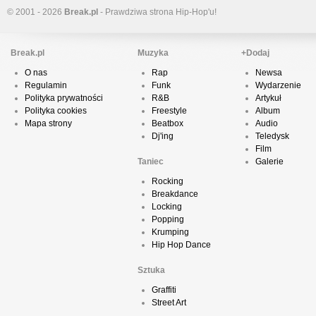
© 2001 - 2026
Break.pl
- Prawdziwa strona Hip-Hop'u!
Break.pl
Muzyka
+Dodaj
O nas
Rap
Newsa
Regulamin
Funk
Wydarzenie
Polityka prywatności
R&B
Artykuł
Polityka cookies
Freestyle
Album
Mapa strony
Beatbox
Audio
Dj'ing
Teledysk
Film
Taniec
Galerie
Rocking
Breakdance
Locking
Popping
Krumping
Hip Hop Dance
Sztuka
Graffiti
Street Art