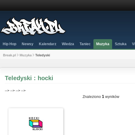
Hip Hop
Newsy
Kalendarz
Wiedza
Taniec
Muzyka
Sztuka
V
Break.pl
Muzyka
Teledyski
Teledyski : hocki
-->
-->
-->
-->
1
Znaleziono
wyników