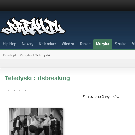
Hip Hop
Newsy
Kalendarz
Wiedza
Taniec
Muzyka
Sztuka
V
Break.pl
Muzyka
Teledyski
Teledyski : itsbreaking
-->
-->
-->
-->
1
Znaleziono
wyników