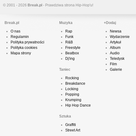
© 2001 - 2026
Break.pl
- Prawdziwa strona Hip-Hop'u!
Break.pl
Muzyka
+Dodaj
O nas
Rap
Newsa
Regulamin
Funk
Wydarzenie
Polityka prywatności
R&B
Artykuł
Polityka cookies
Freestyle
Album
Mapa strony
Beatbox
Audio
Dj'ing
Teledysk
Film
Taniec
Galerie
Rocking
Breakdance
Locking
Popping
Krumping
Hip Hop Dance
Sztuka
Graffiti
Street Art