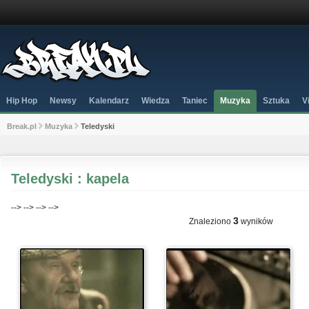
Hip Hop
Newsy
Kalendarz
Wiedza
Taniec
Muzyka
Sztuka
V
Break.pl
Muzyka
Teledyski
Teledyski : kapela
-->
-->
-->
-->
3
Znaleziono
wyników