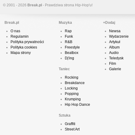
© 2001 - 2026
Break.pl
- Prawdziwa strona Hip-Hop'u!
Break.pl
Muzyka
+Dodaj
O nas
Rap
Newsa
Regulamin
Funk
Wydarzenie
Polityka prywatności
R&B
Artykuł
Polityka cookies
Freestyle
Album
Mapa strony
Beatbox
Audio
Dj'ing
Teledysk
Film
Taniec
Galerie
Rocking
Breakdance
Locking
Popping
Krumping
Hip Hop Dance
Sztuka
Graffiti
Street Art