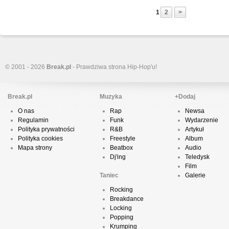
1
2
>
© 2001 - 2026
Break.pl
- Prawdziwa strona Hip-Hop'u!
Break.pl
Muzyka
+Dodaj
O nas
Rap
Newsa
Regulamin
Funk
Wydarzenie
Polityka prywatności
R&B
Artykuł
Polityka cookies
Freestyle
Album
Mapa strony
Beatbox
Audio
Dj'ing
Teledysk
Film
Taniec
Galerie
Rocking
Breakdance
Locking
Popping
Krumping