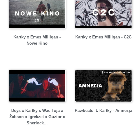
Kartky x Emes Milligan -
Kartky x Emes Milligan - C2C
Nowe Kino
Deys x Kartky x Wac Toja x
Pawbeats ft. Kartky - Amnezja
Żabson x Igrekzet x Guzior x
Sherlock…