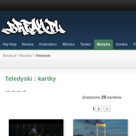
Hip Hop
Newsy
Kalendarz
Wiedza
Taniec
Muzyka
Sztuka
V
Break.pl
Muzyka
Teledyski
Teledyski : kartky
-->
-->
-->
-->
25
Znaleziono
wyników
1
2
>