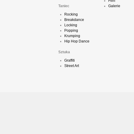
Film
Taniec
Galerie
Rocking
Breakdance
Locking
Popping
Krumping
Hip Hop Dance
Sztuka
Graffiti
Street Art