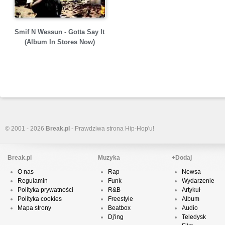
Smif N Wessun - Gotta Say It
(Album In Stores Now)
© 2001 - 2026
Break.pl
- Prawdziwa strona Hip-Hop'u!
Break.pl
Muzyka
+Dodaj
O nas
Rap
Newsa
Regulamin
Funk
Wydarzenie
Polityka prywatności
R&B
Artykuł
Polityka cookies
Freestyle
Album
Mapa strony
Beatbox
Audio
Dj'ing
Teledysk