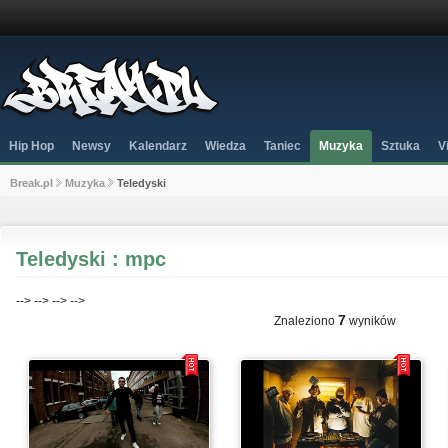
Hip Hop
Newsy
Kalendarz
Wiedza
Taniec
Muzyka
Sztuka
V
Break.pl
Muzyka
Teledyski
Teledyski : mpc
-->
-->
-->
-->
7
Znaleziono
wyników