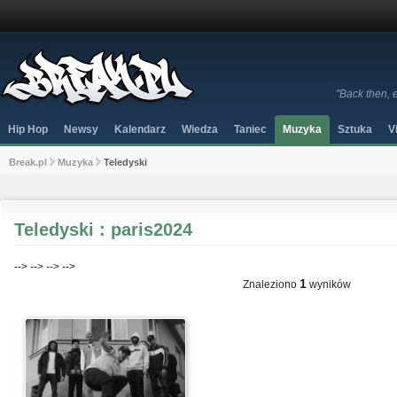
"Back then, 
Hip Hop
Newsy
Kalendarz
Wiedza
Taniec
Muzyka
Sztuka
V
Break.pl
Muzyka
Teledyski
Teledyski : paris2024
-->
-->
-->
-->
1
Znaleziono
wyników