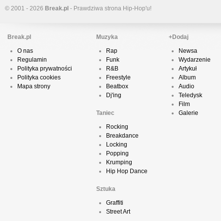
© 2001 - 2026
Break.pl
- Prawdziwa strona Hip-Hop'u!
Break.pl
Muzyka
+Dodaj
O nas
Rap
Newsa
Regulamin
Funk
Wydarzenie
Polityka prywatności
R&B
Artykuł
Polityka cookies
Freestyle
Album
Mapa strony
Beatbox
Audio
Dj'ing
Teledysk
Film
Taniec
Galerie
Rocking
Breakdance
Locking
Popping
Krumping
Hip Hop Dance
Sztuka
Graffiti
Street Art