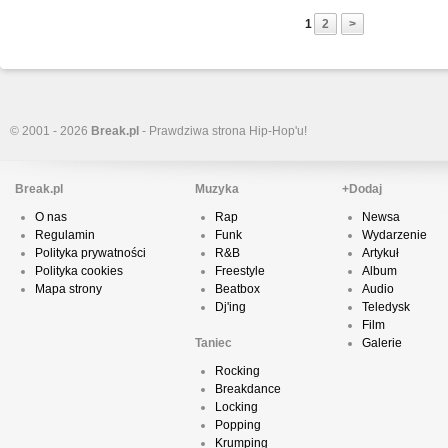
1
2
>
© 2001 - 2026
Break.pl
- Prawdziwa strona Hip-Hop'u!
Break.pl
Muzyka
+Dodaj
O nas
Rap
Newsa
Regulamin
Funk
Wydarzenie
Polityka prywatności
R&B
Artykuł
Polityka cookies
Freestyle
Album
Mapa strony
Beatbox
Audio
Dj'ing
Teledysk
Film
Taniec
Galerie
Rocking
Breakdance
Locking
Popping
Krumping