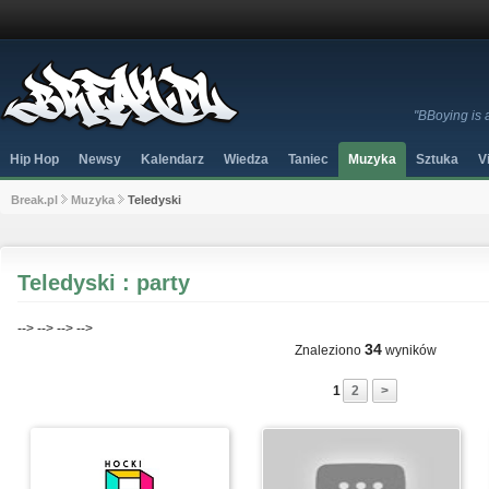
"BBoying is 
Hip Hop
Newsy
Kalendarz
Wiedza
Taniec
Muzyka
Sztuka
V
Break.pl
Muzyka
Teledyski
Teledyski : party
-->
-->
-->
-->
34
Znaleziono
wyników
1
2
>