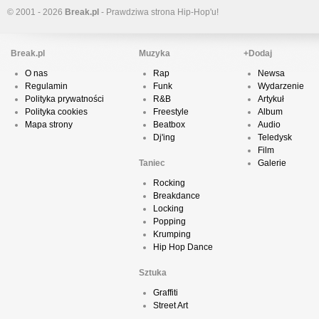
© 2001 - 2026
Break.pl
- Prawdziwa strona Hip-Hop'u!
Break.pl
Muzyka
+Dodaj
O nas
Rap
Newsa
Regulamin
Funk
Wydarzenie
Polityka prywatności
R&B
Artykuł
Polityka cookies
Freestyle
Album
Mapa strony
Beatbox
Audio
Dj'ing
Teledysk
Film
Taniec
Galerie
Rocking
Breakdance
Locking
Popping
Krumping
Hip Hop Dance
Sztuka
Graffiti
Street Art