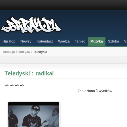
Hip Hop
Newsy
Kalendarz
Wiedza
Taniec
Muzyka
Sztuka
V
Break.pl
Muzyka
Teledyski
Teledyski : radikal
-->
-->
-->
-->
1
Znaleziono
wyników