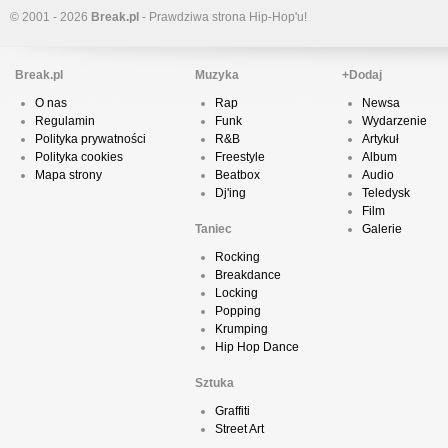
© 2001 - 2026
Break.pl
- Prawdziwa strona Hip-Hop'u!
Break.pl
Muzyka
+Dodaj
O nas
Rap
Newsa
Regulamin
Funk
Wydarzenie
Polityka prywatności
R&B
Artykuł
Polityka cookies
Freestyle
Album
Mapa strony
Beatbox
Audio
Dj'ing
Teledysk
Film
Taniec
Galerie
Rocking
Breakdance
Locking
Popping
Krumping
Hip Hop Dance
Sztuka
Graffiti
Street Art