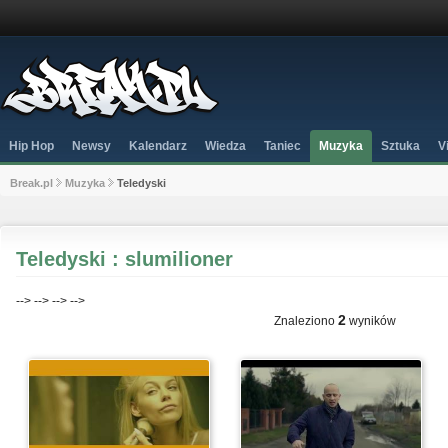
Hip Hop
Newsy
Kalendarz
Wiedza
Taniec
Muzyka
Sztuka
V
Break.pl
Muzyka
Teledyski
Teledyski : slumilioner
-->
-->
-->
-->
2
Znaleziono
wyników