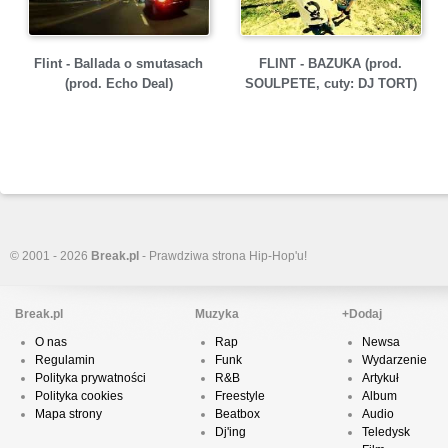
Flint - Ballada o smutasach
FLINT - BAZUKA (prod.
(prod. Echo Deal)
SOULPETE, cuty: DJ TORT)
© 2001 - 2026
Break.pl
- Prawdziwa strona Hip-Hop'u!
Break.pl
Muzyka
+Dodaj
O nas
Rap
Newsa
Regulamin
Funk
Wydarzenie
Polityka prywatności
R&B
Artykuł
Polityka cookies
Freestyle
Album
Mapa strony
Beatbox
Audio
Dj'ing
Teledysk