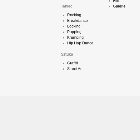
Film
Taniec
Galerie
Rocking
Breakdance
Locking
Popping
Krumping
Hip Hop Dance
Sztuka
Graffiti
Street Art