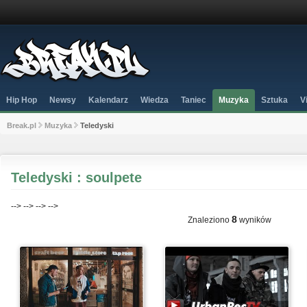
Hip Hop
Newsy
Kalendarz
Wiedza
Taniec
Muzyka
Sztuka
V
Break.pl
Muzyka
Teledyski
Teledyski : soulpete
-->
-->
-->
-->
8
Znaleziono
wyników