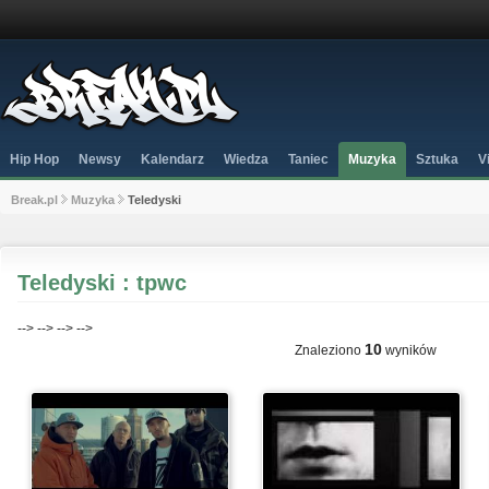
Hip Hop
Newsy
Kalendarz
Wiedza
Taniec
Muzyka
Sztuka
V
Break.pl
Muzyka
Teledyski
Teledyski : tpwc
-->
-->
-->
-->
10
Znaleziono
wyników