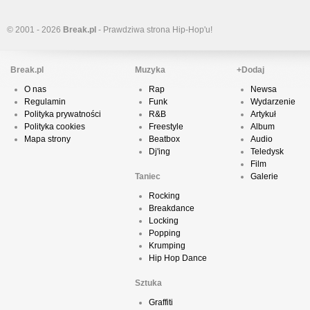
© 2001 - 2026
Break.pl
- Prawdziwa strona Hip-Hop'u!
Break.pl
Muzyka
+Dodaj
O nas
Rap
Newsa
Regulamin
Funk
Wydarzenie
Polityka prywatności
R&B
Artykuł
Polityka cookies
Freestyle
Album
Mapa strony
Beatbox
Audio
Dj'ing
Teledysk
Film
Taniec
Galerie
Rocking
Breakdance
Locking
Popping
Krumping
Hip Hop Dance
Sztuka
Graffiti