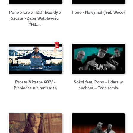
Pono x Ero x HZD Hazzidy x
Pono - Nowy lad (feat. Waco)
Szczur - Zabij Wątpliwości
feat.…
Prosto Mixtape 600V -
Sokol feat. Pono - Uderz w
Pieniadze nie smierdza
puchara -- Tede remix