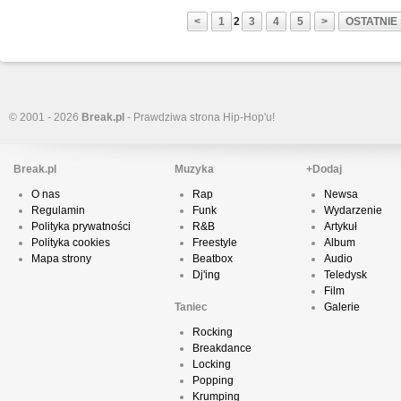
<
1
2
3
4
5
>
OSTATNIE 
© 2001 - 2026
Break.pl
- Prawdziwa strona Hip-Hop'u!
Break.pl
Muzyka
+Dodaj
O nas
Rap
Newsa
Regulamin
Funk
Wydarzenie
Polityka prywatności
R&B
Artykuł
Polityka cookies
Freestyle
Album
Mapa strony
Beatbox
Audio
Dj'ing
Teledysk
Film
Taniec
Galerie
Rocking
Breakdance
Locking
Popping
Krumping