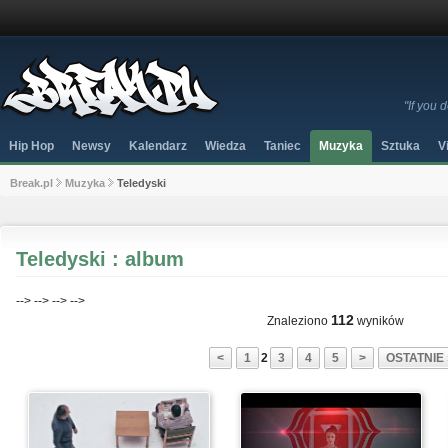
"If you
Hip Hop
Newsy
Kalendarz
Wiedza
Taniec
Muzyka
Sztuka
V
Break.pl
Muzyka
Teledyski
Teledyski : album
-->
-->
-->
-->
112
Znaleziono
wyników
<
1
2
3
4
5
>
OSTATNIE 