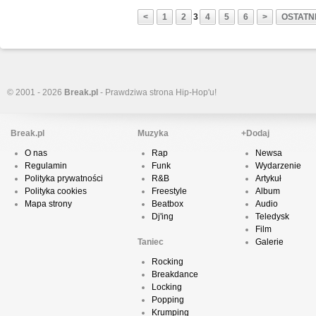
<
1
2
3
4
5
6
>
OSTATNI
© 2001 - 2026
Break.pl
- Prawdziwa strona Hip-Hop'u!
Break.pl
Muzyka
+Dodaj
O nas
Rap
Newsa
Regulamin
Funk
Wydarzenie
Polityka prywatności
R&B
Artykuł
Polityka cookies
Freestyle
Album
Mapa strony
Beatbox
Audio
Dj'ing
Teledysk
Film
Taniec
Galerie
Rocking
Breakdance
Locking
Popping
Krumping