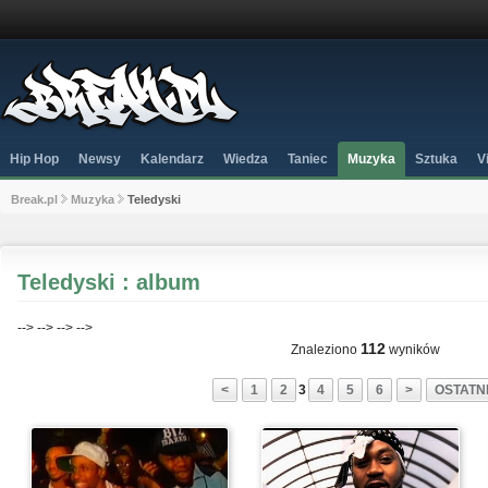
Hip Hop
Newsy
Kalendarz
Wiedza
Taniec
Muzyka
Sztuka
V
Break.pl
Muzyka
Teledyski
Teledyski : album
-->
-->
-->
-->
112
Znaleziono
wyników
<
1
2
3
4
5
6
>
OSTATNI