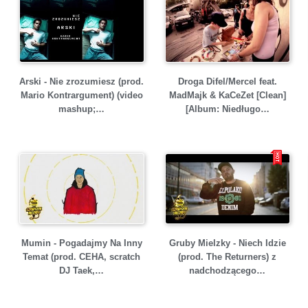
Arski - Nie zrozumiesz (prod.
Droga Difel/Mercel feat.
Mario Kontrargument) (video
MadMajk & KaCeZet [Clean]
mashup;…
[Album: Niedługo…
Mumin - Pogadajmy Na Inny
Gruby Mielzky - Niech Idzie
Temat (prod. CEHA, scratch
(prod. The Returners) z
DJ Taek,…
nadchodzącego…