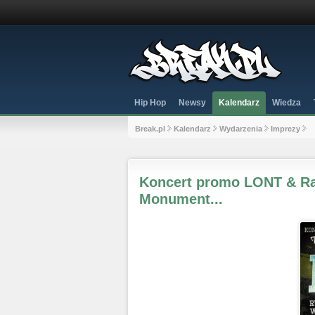
Hip Hop
Newsy
Kalendarz
Wiedza
Break.pl
Kalendarz
Wydarzenia
Imprezy
Koncert promo LONT & Raf
Monument...