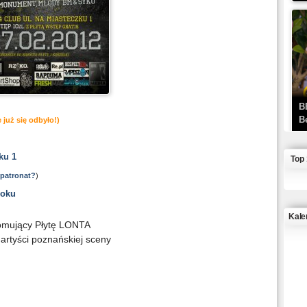
B
B
 już się odbyło!)
ku 1
Top
 patronat?
)
ooku
Kale
romujący Płytę LONTA
artyści poznańskiej sceny
J