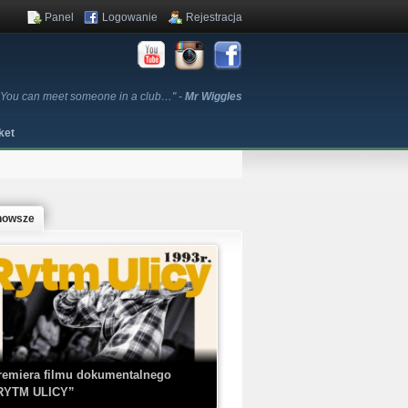
Panel
Logowanie
Rejestracja
. You can meet someone in a club…" -
Mr Wiggles
ket
nowsze
remiera filmu dokumentalnego
RYTM ULICY”