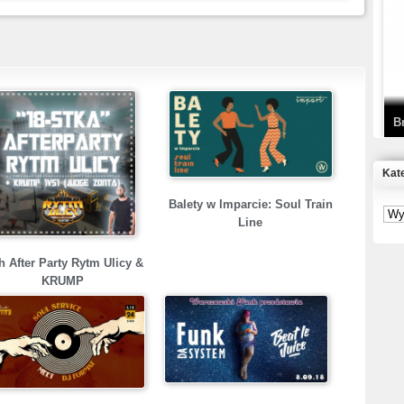
T
D
B
Kat
S
Balety w Imparcie: Soul Train
P
Line
h After Party Rytm Ulicy &
B
KRUMP
2
K