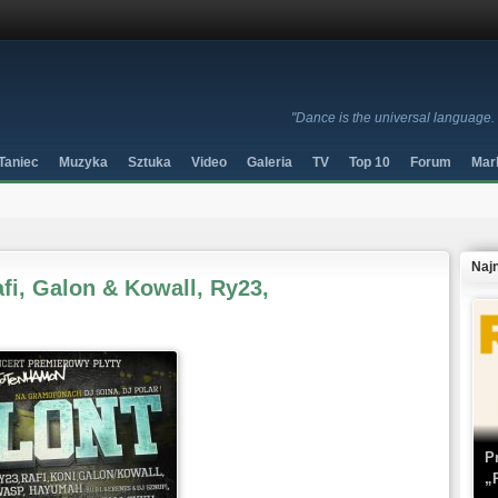
"Dance is the universal language
Taniec
Muzyka
Sztuka
Video
Galeria
TV
Top 10
Forum
Mar
Naj
i, Galon & Kowall, Ry23,
P
„