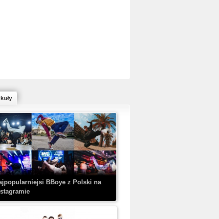
ed Bull Bc One Cypher Poland 2020 w
owym Wydaniu!
ykuły
aczorex w najnowszym klipie: HRYPA
 Kobieta z walizką
ajpopularniejsi BBoye z Polski na
nstagramie