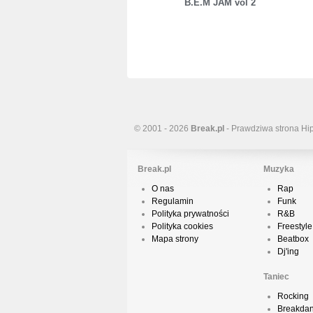
B.E.M JAM vol 2
© 2001 - 2026
Break.pl
- Prawdziwa strona Hi
Break.pl
Muzyka
O nas
Rap
Regulamin
Funk
Polityka prywatności
R&B
Polityka cookies
Freestyle
Mapa strony
Beatbox
Dj'ing
Taniec
Rocking
Breakda