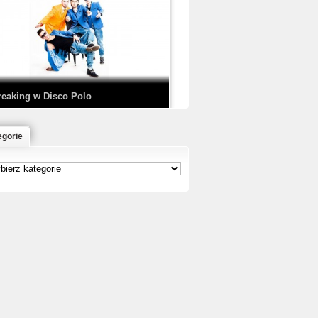
EDE & SIR MICH - KICKDOWN /
ISCO NOIR
reaking w Disco Polo
egorie
łoń & Dope D.O.D. - Makeem Bleed |
rod. Chubeats, Scratch:…
reaking na Olimpiadzie w Paryżu
024 - Najciekawsze komentarze
risBo - Cienie