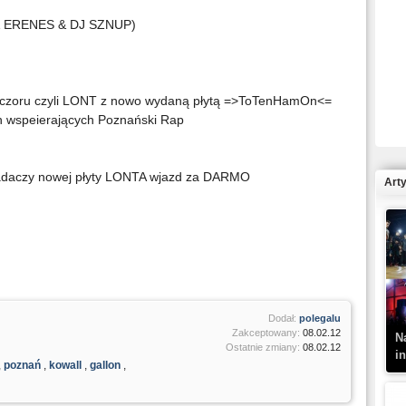
& ERENES & DJ SZNUP)
R
wieczoru czyli LONT z nowo wydaną płytą =>ToTenHamOn<=
N
 wspeierających Poznański Rap
iadaczy nowej płyty LONTA wjazd za DARMO
Art
K
–
Dodał:
polegalu
Zakceptowany:
08.02.12
N
Ostatnie zmiany:
08.02.12
i
,
poznań
,
kowall
,
gallon
,