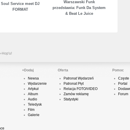
Warszawski Funk
Soul Service meet DJ
przedstawia: Funk Da System
FORMAT
& Beat Le Juice
P
D
K
p-Hop'u!
+Dodaj
Oferta
Pomoc
P
B
Newsa
Patronat Wydarzeń
Częste 
Wydarzenie
Patronat Płyt
Portal
Artykuł
Relacja FOTO/VIDEO
Dodawn
Album
Zamów reklamę
Forum
Audio
Statystyki
Teledysk
O
Film
Galerie
T
nce