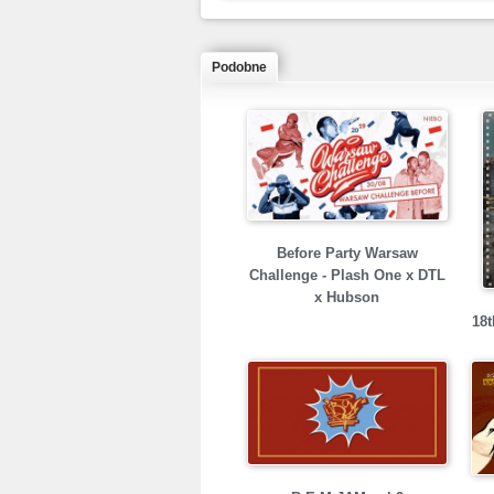
Podobne
Before Party Warsaw
Challenge - Plash One x DTL
x Hubson
18t