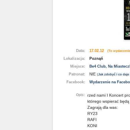
Data:
17.02.12
(To wydarzenie
Lokalizacja:
Poznąń
Miejsce:
Be4 Club, Na Miastecz
Patronat:
NIE
(
Jak zdobyć i co daje
Facebook:
Wydarzenie na Faceb
Opis:
rzed nami I Koncert p
którego wspierać będą 
Zagrają dla was:
RY23
RAFI
KONI