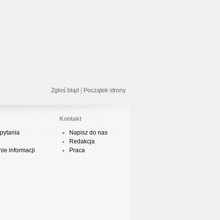
odsumowanie roku 2018 - Street
ance!
acper HTA - Ambicja prod. Druid
Zgłoś błąd
|
Początek strony
Kontakt
odsumowanie roku 2018 w Polskim
Boyingu
pytania
Napisz do nas
Redakcja
ie informacji
Praca
dsłuch taśmy Camey - Rytm Ulicy 99
op 10 podsumowanie 2018 roku w