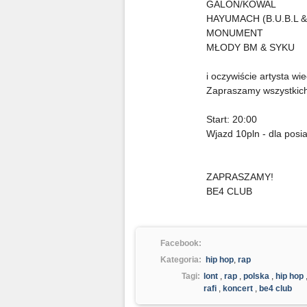
GALON/KOWAL
HAYUMACH (B.U.B.L 
MONUMENT
MŁODY BM & SYKU
i oczywiście artysta 
Zapraszamy wszystkich
Start: 20:00
Wjazd 10pln - dla pos
ZAPRASZAMY!
BE4 CLUB
Facebook:
Kategoria:
hip hop
,
rap
Tagi:
lont
,
rap
,
polska
,
hip hop
rafi
,
koncert
,
be4 club