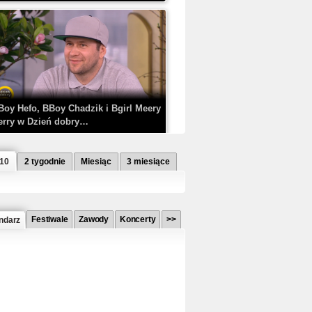
Boy Hefo, BBoy Chadzik i Bgirl Meery
erry w Dzień dobry…
 10
2 tygodnie
Miesiąc
3 miesiące
Festiwale
Zawody
Koncerty
>>
ndarz
etlagz ft. PRO8L3M - Mieć i nie mieć