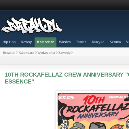
Hip Hop
Newsy
Kalendarz
Wiedza
Taniec
Muzyka
Sztuka
V
Break.pl
Kalendarz
Wydarzenia
Zawody
10TH ROCKAFELLAZ CREW ANNIVERSARY 
ESSENCE"