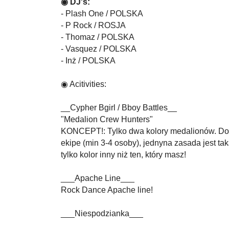
◉ DJ's:
- Plash One / POLSKA
- P Rock / ROSJA
- Thomaz / POLSKA
- Vasquez / POLSKA
- Inż / POLSKA
◉ Acitivities:
__Cypher Bgirl / Bboy Battles__
"Medalion Crew Hunters"
KONCEPT!: Tylko dwa kolory medalionów. Dos
ekipe (min 3-4 osoby), jednyna zasada jest t
tylko kolor inny niż ten, który masz!
___Apache Line___
Rock Dance Apache line!
___Niespodzianka___