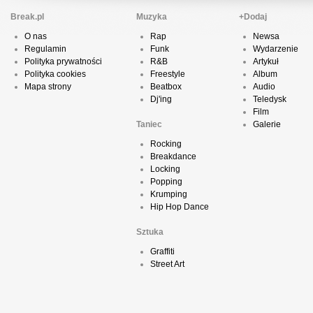
Break.pl
Muzyka
+Dodaj
O nas
Rap
Newsa
Regulamin
Funk
Wydarzenie
Polityka prywatności
R&B
Artykuł
Polityka cookies
Freestyle
Album
Mapa strony
Beatbox
Audio
Dj'ing
Teledysk
Film
Taniec
Galerie
Rocking
Breakdance
Locking
Popping
Krumping
Hip Hop Dance
Sztuka
Graffiti
Street Art