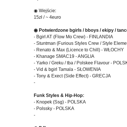
◉ Wejście:
15zł / ~ 4euro
◉ Potwierdzone bgirls / bboys / ekipy / tan
- Bgirl AT (Flow Mo Crew) - FINLANDIA
- Stuntman (Furious Styles Crew / Style Elem
- Renato & Max (Licence to Chill) - WŁOCHY
- Khanage SMAC19 - ANGLIA
- Yarko / Greku / tba / Polskee Flavour - POL
- Vid & bgirl Tamala - SŁOWENIA
- Tony & Exect (Side Effect) - GRECJA
-
Funk Styles & Hip-Hop:
- Knopek (Ssg) - POLSKA
- Polssky - POLSKA
-