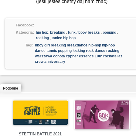
(jesli jesteś chętny daj nam znać)
Facebook:
Kategoria:
hip hop
,
breaking
,
funk / bboy breaks
,
popping
,
rocking
,
taniec hip hop
Tagi:
bboy girl breaking breakdance hip-hop hip-hop
dance tannic popping locking rock dance rocking
warszawa ochota cypher essence 10th rockafellaz
crew anniversary
Podobne
STETTIN BATTLE 2021