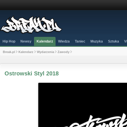
Hip Hop
Newsy
Kalendarz
Wiedza
Taniec
Muzyka
Sztuka
V
Break.pl
Kalendarz
Wydarzenia
Zawody
Ostrowski Styl 2018