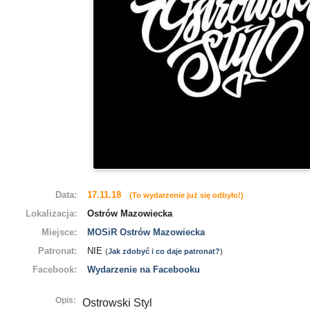
Data:
17.11.18
(To wydarzenie już się odbyło!)
Lokalizacja:
Ostrów Mazowiecka
Miejsce:
MOSiR Ostrów Mazowiecka
Patronat:
NIE
(
Jak zdobyć i co daje patronat?
)
Facebook:
Wydarzenie na Facebooku
Opis:
Ostrowski Styl