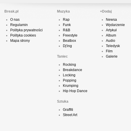
Break.pl
Muzyka
+Dodaj
O nas
Rap
Newsa
Regulamin
Funk
Wydarzenie
Polityka prywatności
R&B
Artykuł
Polityka cookies
Freestyle
Album
Mapa strony
Beatbox
Audio
Dj'ing
Teledysk
Film
Taniec
Galerie
Rocking
Breakdance
Locking
Popping
Krumping
Hip Hop Dance
Sztuka
Graffiti
Street Art