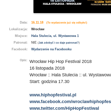
Data:
16.11.18
(To wydarzenie już się odbyło!)
Lokalizacja:
Wrocław
Miejsce:
Hala Stulecia, ul. Wystawowa 1
Patronat:
NIE
(
Jak zdobyć i co daje patronat?
)
Facebook:
Wydarzenie na Facebooku
Opis:
Wrocław Hip Hop Festival 2018
16 listopada 2018
Wrocław :: Hala Stulecia :: ul. Wystawow
Start: godzina 17.30
www.hiphopfestival.pl
www.facebook.com/wroclawhiphopfest
www.twitter.com/HipHopFestiwal