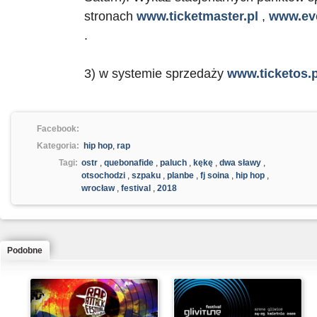
stronach
www.ticketmaster.pl
,
www.eve
.
3) w systemie sprzedaży
www.ticketos.p
Facebook:
Kategoria:
hip hop
,
rap
Tagi:
ostr
,
quebonafide
,
paluch
,
kękę
,
dwa sławy
,
otsochodzi
,
szpaku
,
planbe
,
fj soina
,
hip hop
,
wrocław
,
festival
,
2018
Podobne