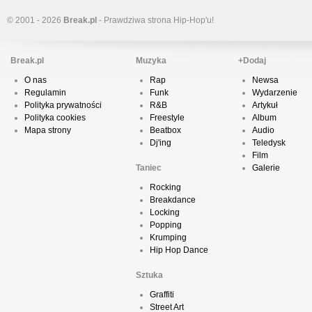
© 2001 - 2026
Break.pl
- Prawdziwa strona Hip-Hop'u!
Break.pl
Muzyka
+Dodaj
O nas
Rap
Newsa
Regulamin
Funk
Wydarzenie
Polityka prywatności
R&B
Artykuł
Polityka cookies
Freestyle
Album
Mapa strony
Beatbox
Audio
Dj'ing
Teledysk
Film
Taniec
Galerie
Rocking
Breakdance
Locking
Popping
Krumping
Hip Hop Dance
Sztuka
Graffiti
Street Art