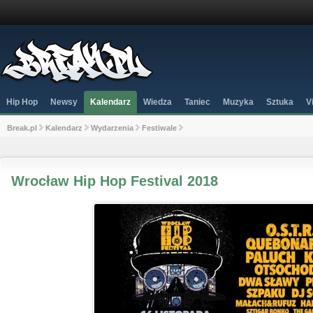
Hip Hop
Newsy
Kalendarz
Wiedza
Taniec
Muzyka
Sztuka
V
Break.pl
Kalendarz
Wydarzenia
Festiwale
Wrocław Hip Hop Festival 2018