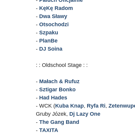
-
KęKę Radom
-
Dwa Sławy
-
Otsochodzi
-
Szpaku
-
PlanBe
-
DJ Soina
: : Oldschool Stage : :
-
Małach & Rufuz
-
Sztigar Bonko
-
Had Hades
- WCK (
Kuba Knap
,
Ryfa Ri
,
Zetenwupe
Gruby Józek,
Dj Lazy One
-
The Gang Band
-
TAXITA