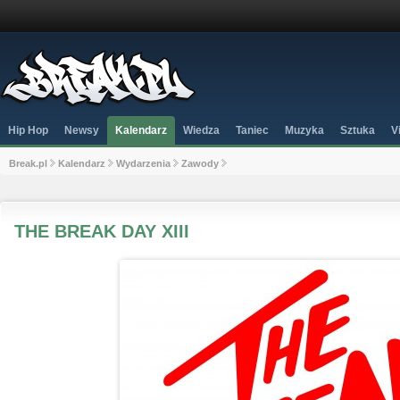
Hip Hop
Newsy
Kalendarz
Wiedza
Taniec
Muzyka
Sztuka
V
Break.pl
Kalendarz
Wydarzenia
Zawody
THE BREAK DAY XIII