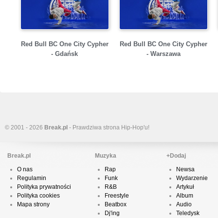
Red Bull BC One City Cypher
Red Bull BC One City Cypher
- Gdańsk
- Warszawa
© 2001 - 2026
Break.pl
- Prawdziwa strona Hip-Hop'u!
Break.pl
Muzyka
+Dodaj
O nas
Rap
Newsa
Regulamin
Funk
Wydarzenie
Polityka prywatności
R&B
Artykuł
Polityka cookies
Freestyle
Album
Mapa strony
Beatbox
Audio
Dj'ing
Teledysk