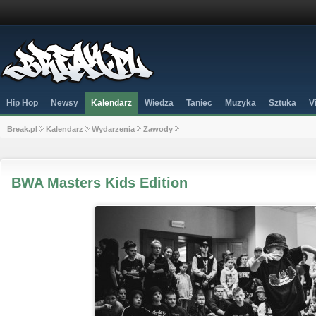
Hip Hop
Newsy
Kalendarz
Wiedza
Taniec
Muzyka
Sztuka
V
Break.pl
Kalendarz
Wydarzenia
Zawody
BWA Masters Kids Edition