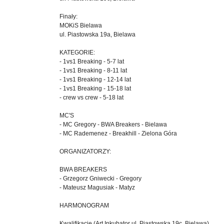
Finały:
MOKiS Bielawa
ul. Piastowska 19a, Bielawa
KATEGORIE:
- 1vs1 Breaking - 5-7 lat
- 1vs1 Breaking - 8-11 lat
- 1vs1 Breaking - 12-14 lat
- 1vs1 Breaking - 15-18 lat
- crew vs crew - 5-18 lat
MC'S
- MC Gregory - BWA Breakers - Bielawa
- MC Rademenez - Breakhill - Zielona Góra
ORGANIZATORZY:
BWA BREAKERS
- Grzegorz Gniwecki - Gregory
- Mateusz Magusiak - Matyz
HARMONOGRAM
Kwalifikacje (Art Inkubator ul. Piastowska 19c, Bielawa)