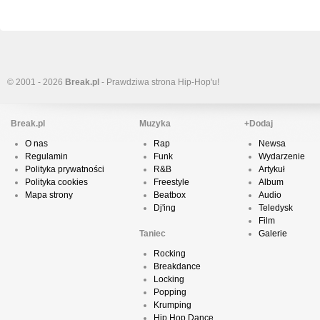
© 2001 - 2026
Break.pl
- Prawdziwa strona Hip-Hop'u!
Break.pl
Muzyka
+Dodaj
O nas
Rap
Newsa
Regulamin
Funk
Wydarzenie
Polityka prywatności
R&B
Artykuł
Polityka cookies
Freestyle
Album
Mapa strony
Beatbox
Audio
Dj'ing
Teledysk
Film
Taniec
Galerie
Rocking
Breakdance
Locking
Popping
Krumping
Hip Hop Dance