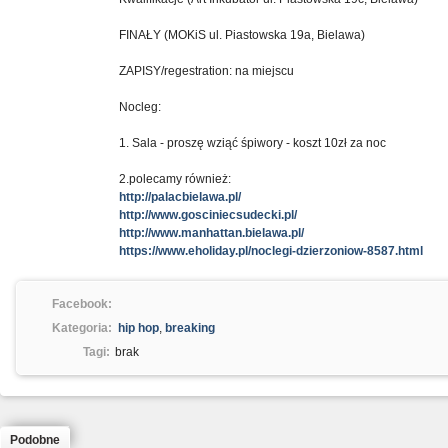
FINAŁY (MOKiS ul. Piastowska 19a, Bielawa)
ZAPISY/regestration: na miejscu
Nocleg:
1. Sala - proszę wziąć śpiwory - koszt 10zł za noc
2.polecamy również:
http://palacbielawa.pl/
http://www.gosciniecsudecki.pl/
http://www.manhattan.bielawa.pl/
https://www.eholiday.pl/noclegi-dzierzoniow-8587.html
Facebook:
Kategoria:
hip hop
,
breaking
Tagi:
brak
Podobne