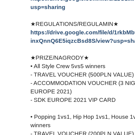
usp=sharing
★REGULATIONS/REGULAMIN★
https://drive.google.com/file/d/1rkbM
inxQnnQ6E5iqzcBsd8S/view?usp=sh
★PRIZE/NAGRODY★
• All Style Crew 5vs5 winners
- TRAVEL VOUCHER (500PLN VALUE)
- ACCOMMODATION VOUCHER (3 NIG
EUROPE 2021)
- SDK EUROPE 2021 VIP CARD
• Popping 1vs1, Hip Hop 1vs1, House 1
winners
- TRAVEL VOUCHER (200PLN VALUE)