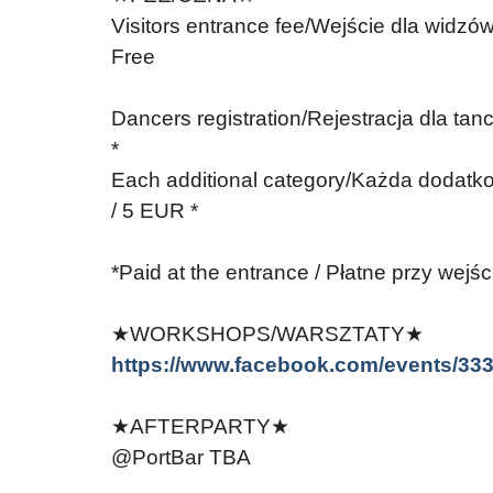
Visitors entrance fee/Wejście dla widzów
Free
Dancers registration/Rejestracja dla ta
*
Each additional category/Każda dodatk
/ 5 EUR *
*Paid at the entrance / Płatne przy wejśc
★WORKSHOPS/WARSZTATY★
https://www.facebook.com/events/3
★AFTERPARTY★
@PortBar TBA