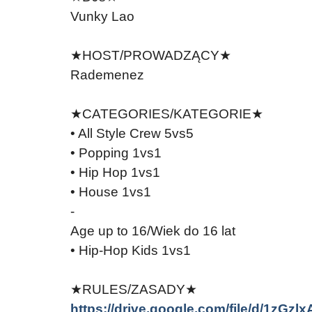
Vunky Lao
★HOST/PROWADZĄCY★
Rademenez
★CATEGORIES/KATEGORIE★
• All Style Crew 5vs5
• Popping 1vs1
• Hip Hop 1vs1
• House 1vs1
-
Age up to 16/Wiek do 16 lat
• Hip-Hop Kids 1vs1
★RULES/ZASADY★
https://drive.google.com/file/d/1