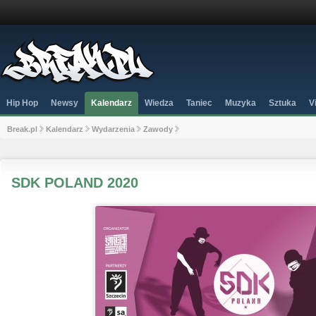
Hip Hop
Newsy
Kalendarz
Wiedza
Taniec
Muzyka
Sztuka
V
Break.pl
Kalendarz
Wydarzenia
Zawody
SDK POLAND 2020