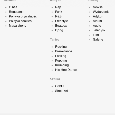
Break.pl
Muzyka
+Dodaj
O nas
Rap
Newsa
Regulamin
Funk
Wydarzenie
Polityka prywatności
R&B
Artykuł
Polityka cookies
Freestyle
Album
Mapa strony
Beatbox
Audio
Dj'ing
Teledysk
Film
Taniec
Galerie
Rocking
Breakdance
Locking
Popping
Krumping
Hip Hop Dance
Sztuka
Graffiti
Street Art