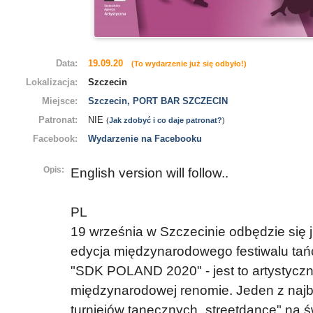
Data:
19.09.20
(To wydarzenie już się odbyło!)
Lokalizacja:
Szczecin
Miejsce:
Szczecin, PORT BAR SZCZECIN
Patronat:
NIE
(
Jak zdobyć i co daje patronat?
)
Facebook:
Wydarzenie na Facebooku
Opis:
English version will follow..
PL
19 września w Szczecinie odbędzie się
edycja międzynarodowego festiwalu tańc
"SDK POLAND 2020" - jest to artystyczn
międzynarodowej renomie. Jeden z najb
turniejów tanecznych „streetdance" na św