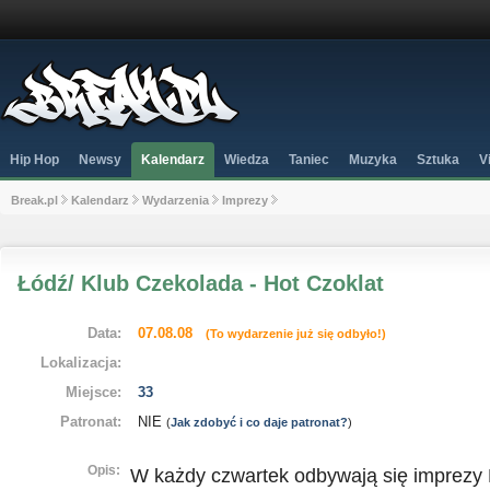
Hip Hop
Newsy
Kalendarz
Wiedza
Taniec
Muzyka
Sztuka
V
Break.pl
Kalendarz
Wydarzenia
Imprezy
Łódź/ Klub Czekolada - Hot Czoklat
Data:
07.08.08
(To wydarzenie już się odbyło!)
Lokalizacja:
Miejsce:
33
Patronat:
NIE
(
Jak zdobyć i co daje patronat?
)
Opis:
W każdy czwartek odbywają się imprezy H