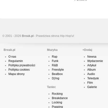
© 2001 - 2026
Break.pl
- Prawdziwa strona Hip-Hop'u!
Break.pl
Muzyka
+Dodaj
O nas
Rap
Newsa
Regulamin
Funk
Wydarzenie
Polityka prywatności
R&B
Artykuł
Polityka cookies
Freestyle
Album
Mapa strony
Beatbox
Audio
Dj'ing
Teledysk
Film
Taniec
Galerie
Rocking
Breakdance
Locking
Popping