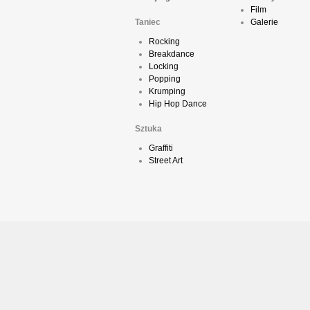
Film
Taniec
Galerie
Rocking
Breakdance
Locking
Popping
Krumping
Hip Hop Dance
Sztuka
Graffiti
Street Art