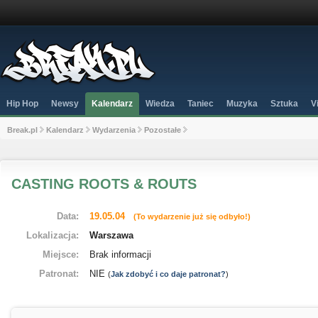
Hip Hop
Newsy
Kalendarz
Wiedza
Taniec
Muzyka
Sztuka
V
Break.pl
Kalendarz
Wydarzenia
Pozostałe
CASTING ROOTS & ROUTS
Data:
19.05.04
(To wydarzenie już się odbyło!)
Lokalizacja:
Warszawa
Miejsce:
Brak informacji
Patronat:
NIE
(
Jak zdobyć i co daje patronat?
)