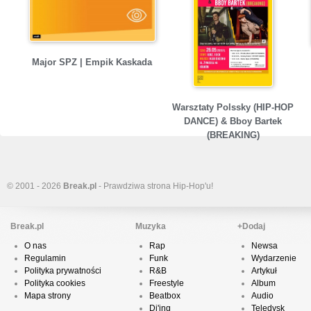
Major SPZ | Empik Kaskada
Warsztaty Polssky (HIP-HOP
DANCE) & Bboy Bartek
(BREAKING)
© 2001 - 2026
Break.pl
- Prawdziwa strona Hip-Hop'u!
Break.pl
Muzyka
+Dodaj
O nas
Rap
Newsa
Regulamin
Funk
Wydarzenie
Polityka prywatności
R&B
Artykuł
Polityka cookies
Freestyle
Album
Mapa strony
Beatbox
Audio
Dj'ing
Teledysk