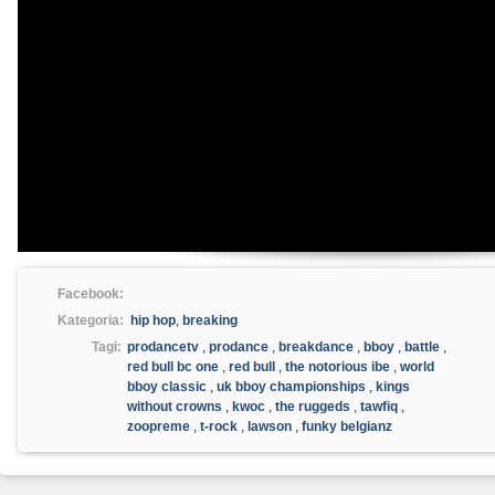
Facebook:
Kategoria:
hip hop
,
breaking
Tagi:
prodancetv
,
prodance
,
breakdance
,
bboy
,
battle
,
red bull bc one
,
red bull
,
the notorious ibe
,
world
bboy classic
,
uk bboy championships
,
kings
without crowns
,
kwoc
,
the ruggeds
,
tawfiq
,
zoopreme
,
t-rock
,
lawson
,
funky belgianz