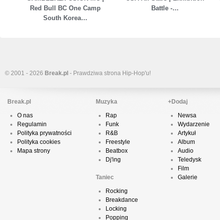
Red Bull BC One Camp
Battle -…
South Korea…
© 2001 - 2026
Break.pl
- Prawdziwa strona Hip-Hop'u!
Break.pl
Muzyka
+Dodaj
O nas
Rap
Newsa
Regulamin
Funk
Wydarzenie
Polityka prywatności
R&B
Artykuł
Polityka cookies
Freestyle
Album
Mapa strony
Beatbox
Audio
Dj'ing
Teledysk
Film
Taniec
Galerie
Rocking
Breakdance
Locking
Popping