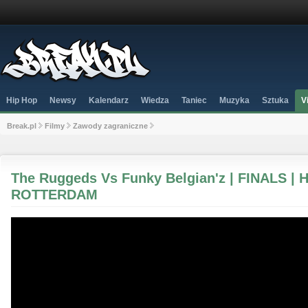
Hip Hop
Newsy
Kalendarz
Wiedza
Taniec
Muzyka
Sztuka
V
Break.pl
Filmy
Zawody zagraniczne
The Ruggeds Vs Funky Belgian'z | FINALS | H
ROTTERDAM