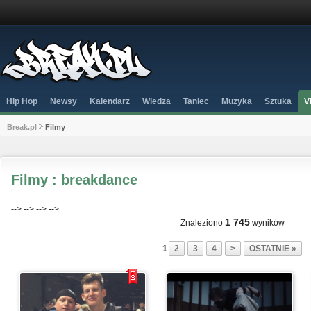
Hip Hop
Newsy
Kalendarz
Wiedza
Taniec
Muzyka
Sztuka
V
Break.pl
Filmy
Filmy : breakdance
-->
-->
-->
-->
1 745
Znaleziono
wyników
1
2
3
4
>
OSTATNIE »