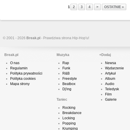
1
2
3
4
>
OSTATNIE »
© 2001 - 2026
Break.pl
- Prawdziwa strona Hip-Hop'u!
Break.pl
Muzyka
+Dodaj
O nas
Rap
Newsa
Regulamin
Funk
Wydarzenie
Polityka prywatności
R&B
Artykuł
Polityka cookies
Freestyle
Album
Mapa strony
Beatbox
Audio
Dj'ing
Teledysk
Film
Taniec
Galerie
Rocking
Breakdance
Locking
Popping
Krumping