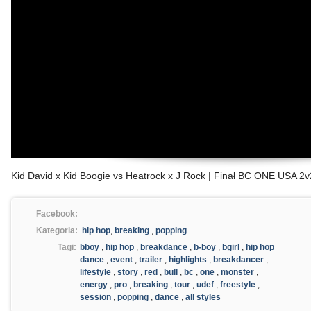
Kid David x Kid Boogie vs Heatrock x J Rock | Finał BC ONE USA 2v
Facebook:
Kategoria:
hip hop
,
breaking
,
popping
Tagi:
bboy
,
hip hop
,
breakdance
,
b-boy
,
bgirl
,
hip hop
dance
,
event
,
trailer
,
highlights
,
breakdancer
,
lifestyle
,
story
,
red
,
bull
,
bc
,
one
,
monster
,
energy
,
pro
,
breaking
,
tour
,
udef
,
freestyle
,
session
,
popping
,
dance
,
all styles