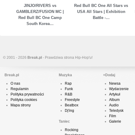
JINJO/RIVERS vs
Red Bull BC One All Stars vs
GAMBLERZ/FUSION MC |
USA All Stars | Exhibition
Red Bull BC One Camp
Battle -…
South Korea…
© 2001 - 2026
Break.pl
- Prawdziwa strona Hip-Hop'u!
Break.pl
Muzyka
+Dodaj
O nas
Rap
Newsa
Regulamin
Funk
Wydarzenie
Polityka prywatności
R&B
Artykuł
Polityka cookies
Freestyle
Album
Mapa strony
Beatbox
Audio
Dj'ing
Teledysk
Film
Taniec
Galerie
Rocking