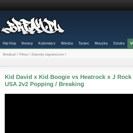
Hip Hop
Newsy
Kalendarz
Wiedza
Taniec
Muzyka
Sztuka
V
Break.pl
Filmy
Zawody zagraniczne
Kid David x Kid Boogie vs Heatrock x J Rock
USA 2v2 Popping / Breaking