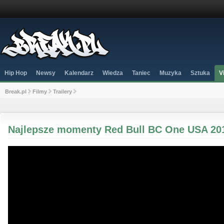
Hip Hop
Newsy
Kalendarz
Wiedza
Taniec
Muzyka
Sztuka
V
Break.pl
Filmy
Trailery
Najlepsze momenty Red Bull BC One USA 20