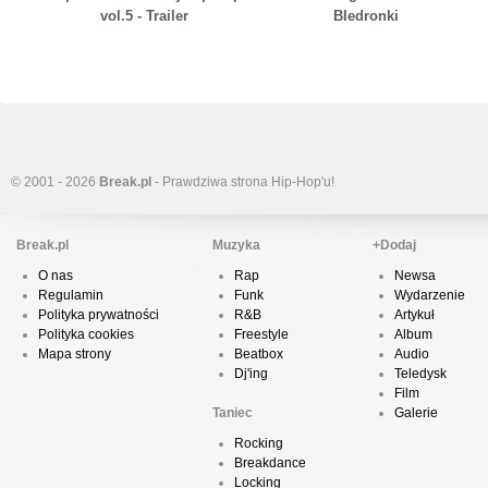
vol.5 - Trailer
BIedronki
© 2001 - 2026
Break.pl
- Prawdziwa strona Hip-Hop'u!
Break.pl
Muzyka
+Dodaj
O nas
Rap
Newsa
Regulamin
Funk
Wydarzenie
Polityka prywatności
R&B
Artykuł
Polityka cookies
Freestyle
Album
Mapa strony
Beatbox
Audio
Dj'ing
Teledysk
Film
Taniec
Galerie
Rocking
Breakdance
Locking