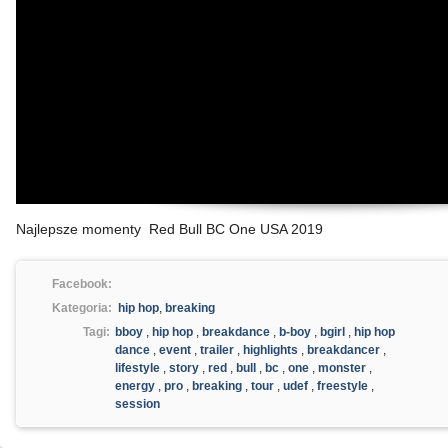
Najlepsze momenty Red Bull BC One USA 2019
Facebook:
Kategoria:
hip hop
,
breaking
Tagi:
bboy
,
hip hop
,
breakdance
,
b-boy
,
bgirl
,
hip hop
dance
,
event
,
trailer
,
highlights
,
breakdancer
,
lifestyle
,
story
,
red
,
bull
,
bc
,
one
,
monster
,
energy
,
pro
,
breaking
,
tour
,
udef
,
freestyle
,
session