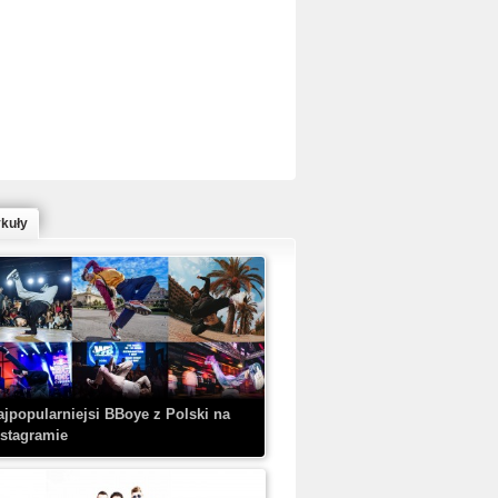
ed Bull Bc One Cypher Poland 2020 w
owym Wydaniu!
ykuły
aczorex w najnowszym klipie: HRYPA
 Kobieta z walizką
ajpopularniejsi BBoye z Polski na
nstagramie