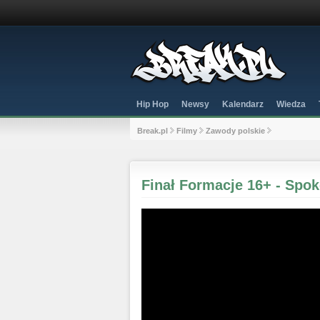
Hip Hop
Newsy
Kalendarz
Wiedza
Break.pl
Filmy
Zawody polskie
Finał Formacje 16+ - Spok