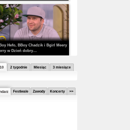
Boy Hefo, BBoy Chadzik i Bgirl Meery
erry w Dzień dobry…
 10
2 tygodnie
Miesiąc
3 miesiące
Festiwale
Zawody
Koncerty
>>
ndarz
etlagz ft. PRO8L3M - Mieć i nie mieć