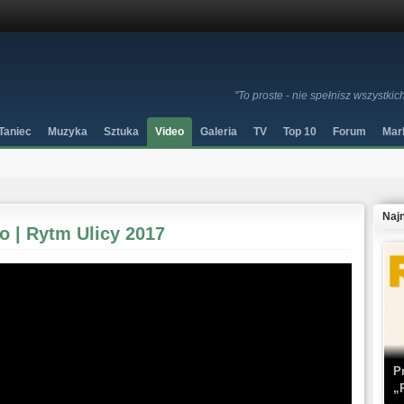
"To proste - nie spełnisz wszystkic
Taniec
Muzyka
Sztuka
Video
Galeria
TV
Top 10
Forum
Mar
Naj
o | Rytm Ulicy 2017
P
„