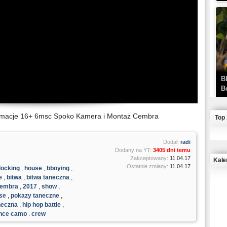
B
B
Formacje 16+ 6msc Spoko Kamera i Montaż Cembra
Top
Dodał:
radi
Dodany na YT:
3405 dni temu
Zakceptowany:
11.04.17
Kale
Ostatnie zmiany:
11.04.17
locking
,
house
,
bboying
,
e
,
bitwa
,
bitwa taneczna
,
J
embra
,
2017
,
show
,
se
,
pokazy taneczne
,
neczna
,
hip hop battle
,
nce camp
,
crew