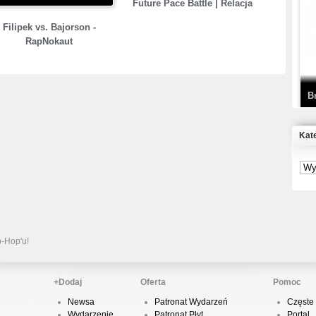
Future Pace Battle | Relacja
T
Filipek vs. Bajorson -
D
RapNokaut
B
Kat
S
P
B
2
p-Hop'u!
+Dodaj
Oferta
Pomoc
Newsa
Patronat Wydarzeń
Częste 
K
Wydarzenie
Patronat Płyt
Portal