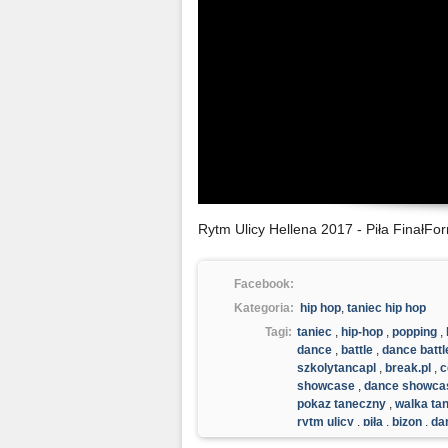
Rytm Ulicy Hellena 2017 - Piła Finał
Facebook:
Kategoria:
hip hop
,
taniec hip hop
Tagi:
taniec
,
hip-hop
,
popping
,
dance
,
battle
,
dance battl
szkolytancapl
,
break.pl
,
c
showcase
,
dance showca
pokaz taneczny
,
walka ta
rytm ulicy
,
piła
,
bizon
,
da