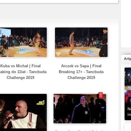
R
N
Art
Kuba vs Michał | Finał
Arczek vs Sapa | Finał
aking do 11lat - Tancbuda
Breaking 17+ - Tancbuda
Challenge 2019
Challenge 2019
K
–
N
i