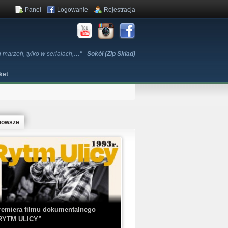
Panel
Logowanie
Rejestracja
h marzeń, tylko w serialach,…" -
Sokół (Zip Skład)
ket
nowsze
remiera filmu dokumentalnego
RYTM ULICY”