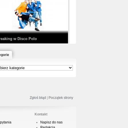
EDE & SIR MICH - KICKDOWN /
ISCO NOIR
reaking w Disco Polo
egorie
łoń & Dope D.O.D. - Makeem Bleed |
rod. Chubeats, Scratch:…
reaking na Olimpiadzie w Paryżu
024 - Najciekawsze komentarze
Zgłoś błąd
|
Początek strony
Kontakt
pytania
Napisz do nas
risBo - Cienie
Redakcja