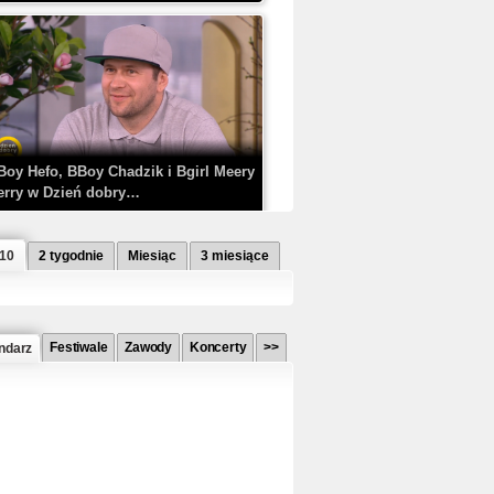
Boy Hefo, BBoy Chadzik i Bgirl Meery
erry w Dzień dobry…
 10
2 tygodnie
Miesiąc
3 miesiące
Festiwale
Zawody
Koncerty
>>
ndarz
etlagz ft. PRO8L3M - Mieć i nie mieć