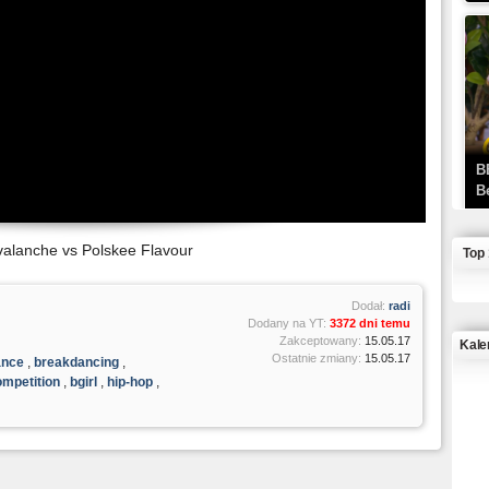
B
B
valanche vs Polskee Flavour
Top
Dodał:
radi
Dodany na YT:
3372 dni temu
Zakceptowany:
15.05.17
Kale
Ostatnie zmiany:
15.05.17
ance
,
breakdancing
,
ompetition
,
bgirl
,
hip-hop
,
J