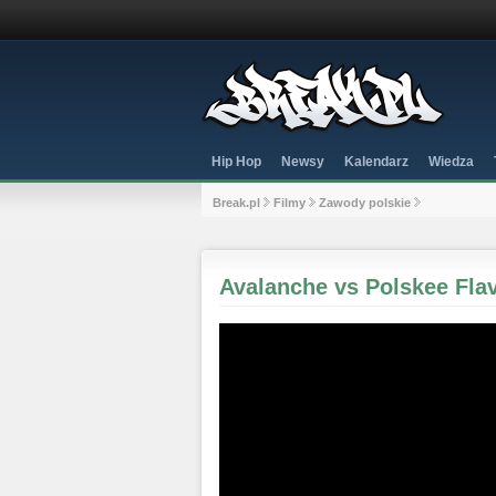
Hip Hop
Newsy
Kalendarz
Wiedza
Break.pl
Filmy
Zawody polskie
Avalanche vs Polskee Flav