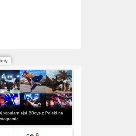
ed Bull Bc One Cypher Poland 2020 w
owym Wydaniu!
ykuły
aczorex w najnowszym klipie: HRYPA
 Kobieta z walizką
ajpopularniejsi BBoye z Polski na
nstagramie