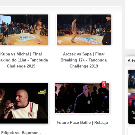
R
N
Kuba vs Michał | Finał
Arczek vs Sapa | Finał
aking do 11lat - Tancbuda
Breaking 17+ - Tancbuda
Art
Challenge 2019
Challenge 2019
K
–
N
i
Future Pace Battle | Relacja
Filipek vs. Bajorson -