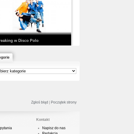
EDE & SIR MICH - KICKDOWN /
ISCO NOIR
reaking w Disco Polo
egorie
łoń & Dope D.O.D. - Makeem Bleed |
rod. Chubeats, Scratch:…
reaking na Olimpiadzie w Paryżu
024 - Najciekawsze komentarze
Zgłoś błąd
|
Początek strony
Kontakt
pytania
Napisz do nas
risBo - Cienie
Redakcja