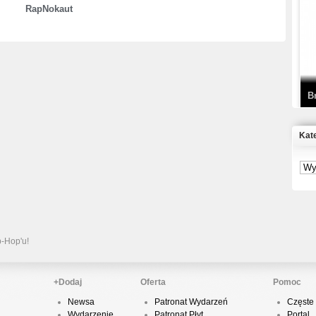
RapNokaut
T
D
B
Kat
S
P
B
2
p-Hop'u!
+Dodaj
Oferta
Pomoc
Newsa
Patronat Wydarzeń
Częste 
K
Wydarzenie
Patronat Płyt
Portal