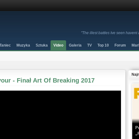
"The illest battles Ive seen havent
Taniec
Muzyka
Sztuka
Video
Galeria
TV
Top 10
Forum
Mar
Naj
our - Finał Art Of Breaking 2017
P
„