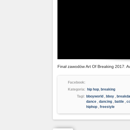
Finał zawodów Art Of Breaking 2017: A
Facebook:
Kategoria:
hip hop
,
breaking
Tagi:
bboyworld
,
bboy
,
breakd
dance
,
dancing
,
battle
,
c
hiphop
,
freestyle