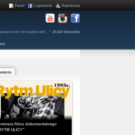
Panel
Logowanie
Rejestracja
 always been the battles with…" -
B-Girl Smoothie
ket
nowsze
remiera filmu dokumentalnego
RYTM ULICY”