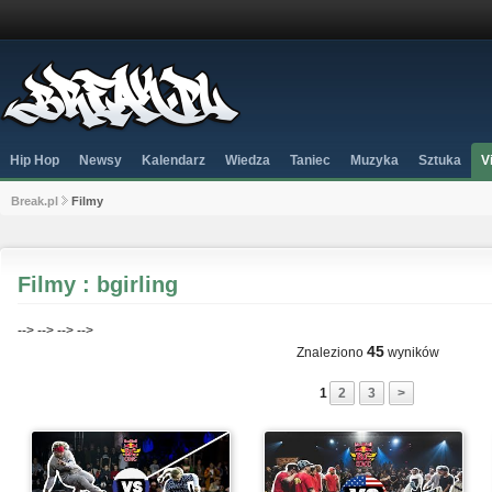
Hip Hop
Newsy
Kalendarz
Wiedza
Taniec
Muzyka
Sztuka
V
Break.pl
Filmy
Filmy : bgirling
-->
-->
-->
-->
45
Znaleziono
wyników
1
2
3
>