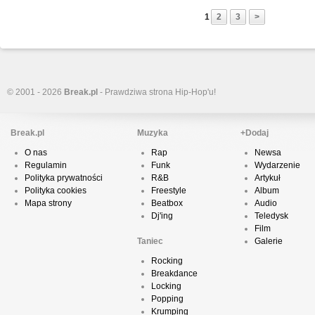
1
2
3
>
© 2001 - 2026
Break.pl
- Prawdziwa strona Hip-Hop'u!
Break.pl
Muzyka
+Dodaj
O nas
Rap
Newsa
Regulamin
Funk
Wydarzenie
Polityka prywatności
R&B
Artykuł
Polityka cookies
Freestyle
Album
Mapa strony
Beatbox
Audio
Dj'ing
Teledysk
Film
Taniec
Galerie
Rocking
Breakdance
Locking
Popping
Krumping