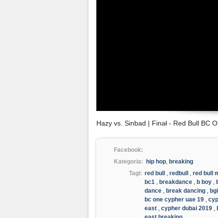
Hazy vs. Sinbad | Finał - Red Bull BC
Facebook:
Kategoria:
hip hop
,
breaking
Tagi:
red bull
,
redbull
,
red bull 
bc1
,
breakdance
,
b boy
,
dance
,
break dancing
,
bgi
bc one cypher uae 19
,
cyp
east
,
cypher dubai 2019
,
east breaking