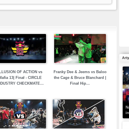
R
N
Art
LLUSION OF ACTION vs
Franky Dee & Jeems vs Baloo
Mafia 13| Finał - CIRCLE
the Cage & Bruce Blanchard |
K
NDUSTRY CHECKMATE…
Finał Hip…
–
N
i