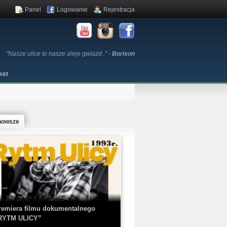
Panel
Logowanie
Rejestracja
"Nasze ulice to nasze aleje gwiazd.." -
Borixon
ket
nowsze
remiera filmu dokumentalnego
RYTM ULICY”