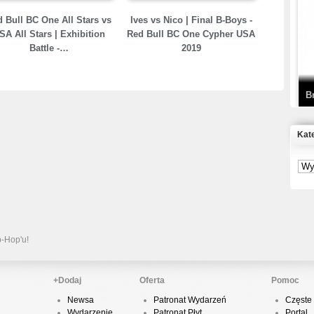
T
 Bull BC One All Stars vs
Ives vs Nico | Final B-Boys -
D
SA All Stars | Exhibition
Red Bull BC One Cypher USA
Battle -…
2019
B
Kat
S
P
B
2
p-Hop'u!
+Dodaj
Oferta
Pomoc
Newsa
Patronat Wydarzeń
Częste 
K
Wydarzenie
Patronat Płyt
Portal