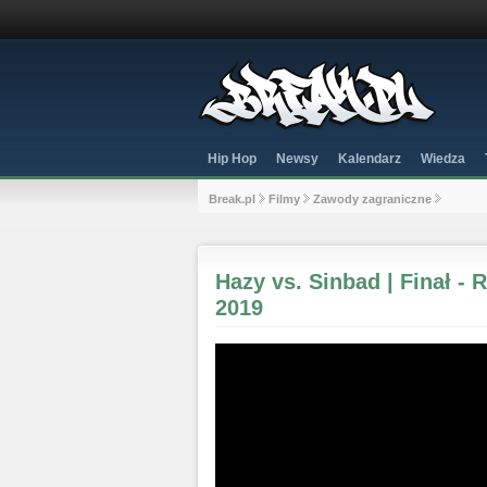
Hip Hop
Newsy
Kalendarz
Wiedza
Break.pl
Filmy
Zawody zagraniczne
Hazy vs. Sinbad | Finał -
2019