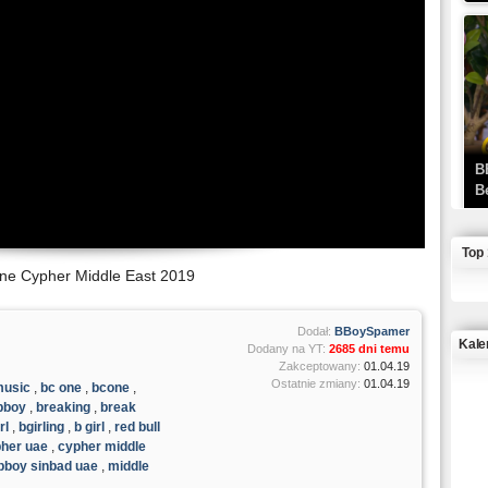
B
B
Top
 One Cypher Middle East 2019
Dodał:
BBoySpamer
Kale
Dodany na YT:
2685 dni temu
Zakceptowany:
01.04.19
Ostatnie zmiany:
01.04.19
music
,
bc one
,
bcone
,
J
bboy
,
breaking
,
break
rl
,
bgirling
,
b girl
,
red bull
her uae
,
cypher middle
bboy sinbad uae
,
middle