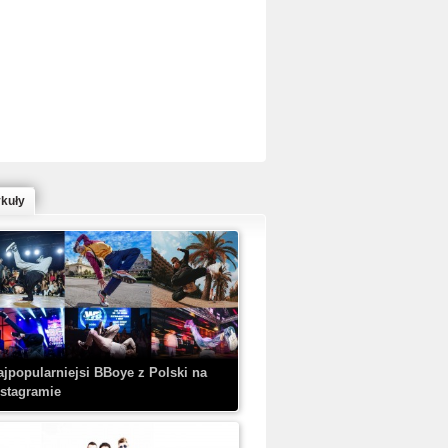
ed Bull Bc One Cypher Poland 2020 w
owym Wydaniu!
ykuły
aczorex w najnowszym klipie: HRYPA
 Kobieta z walizką
ajpopularniejsi BBoye z Polski na
nstagramie