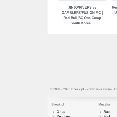
JINJO/RIVERS vs
Red
GAMBLERZ/FUSION MC |
U
Red Bull BC One Camp
South Korea…
© 2001 - 2026
Break.pl
- Prawdziwa strona Hi
Break.pl
Muzyka
O nas
Rap
Regulamin
Funk