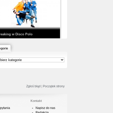
EDE & SIR MICH - KICKDOWN /
ISCO NOIR
reaking w Disco Polo
egorie
łoń & Dope D.O.D. - Makeem Bleed |
rod. Chubeats, Scratch:…
reaking na Olimpiadzie w Paryżu
024 - Najciekawsze komentarze
Zgłoś błąd
|
Początek strony
Kontakt
pytania
Napisz do nas
risBo - Cienie
Redakcja