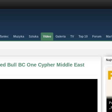
Taniec
Muzyka
Sztuka
Video
Galeria
TV
Top 10
Forum
Mar
Naj
 Red Bull BC One Cypher Middle East
P
„