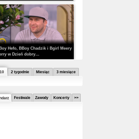
Boy Hefo, BBoy Chadzik i Bgirl Meery
erry w Dzień dobry…
 10
2 tygodnie
Miesiąc
3 miesiące
Festiwale
Zawody
Koncerty
>>
ndarz
etlagz ft. PRO8L3M - Mieć i nie mieć